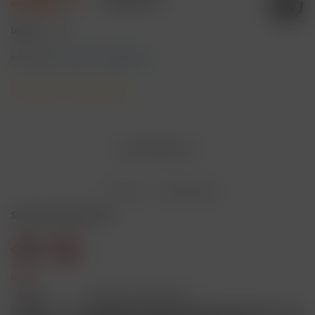
Inhalt:
1 Stück
inkl. MwSt.
zzgl. Versandkosten
Lieferzeit 3 Werktage
AUSVERKAUFT
Merken
Bewerten
Sicherheitshinweise
Gefahr
H301
Giftig bei Verschlucken.