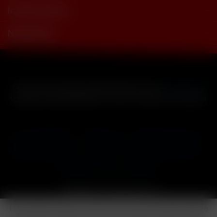
Informationen
Newsletter
* Alle Preise inkl. gesetzl. Mehrwertsteuer zzgl.
Versandkosten
und ggf. Nachnahmegebühren, wenn nicht anders beschrieben
Cookie-Einstellungen
Händler-Login
Reklamationsformular
Häufig gestellte Fragen
Kontakt
Versand
Widerrufsrecht
Datenschutz
AGB
Impressum
Copyright © by 24vapestore.de
Diese Website benutzt Cookies, die für den technischen Betrieb