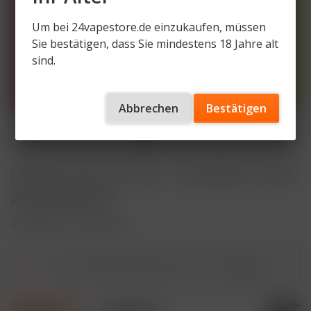
Um bei 24vapestore.de einzukaufen, müssen
Sie bestätigen, dass Sie mindestens 18 Jahre alt
sind.
Abbrechen
Bestätigen
Lafume Aurora Pod - Strawberry Kiwi
20mg Nikotin
Artikelnummer
LA-PO-SK
Dieser Artikel steht derzeit nicht zur Verfügung!
3,20 € *
4,90 € *