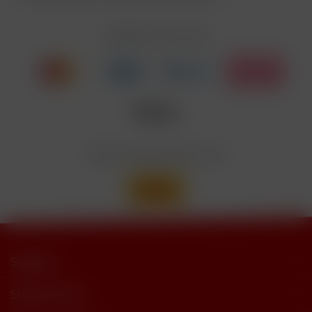
EUH208
Cyclohexanepropionate. Kann allergische
Reaktionenhervor-rufen.
Zahlen Sie mit
Nicotinbenzoat, 2-Isopropyl-N,2,3-
Enthält
trimethylbutyramide
Wir versenden mit
Support
Shop Service