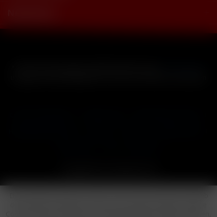
Newsletter
* Alle Preise inkl. gesetzl. Mehrwertsteuer zzgl.
Versandkosten
und ggf. Nachnahmegebühren, wenn nicht anders beschrieben
Cookie-Einstellungen
Händler-Login
Reklamationsformular
Häufig gestellte Fragen
Kontakt
Versand
Widerrufsrecht
Datenschutz
AGB
Impressum
Copyright © by 24vapestore.de
Diese Website benutzt Cookies, die für den technischen Betrieb
der Website erforderlich sind und stets gesetzt werden. Andere
Cookies, die den Komfort bei Benutzung dieser Website erhöhen,