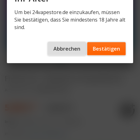
Um bei 24vapestore.de einzukaufen, müssen
Sie bestätigen, dass Sie mindestens 18 Jahre alt
sind.
Abbrechen
Bestätigen
Flerbar M – Blueberry 0mg Nikotin
Artikelnummer
FM600-BB-0mg
5,50 € *
9,90 € *
Inhalt:
2 Milliliter (275,00 € * / 100 Milliliter)
inkl. MwSt.
zzgl. Versandkosten