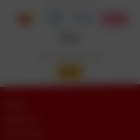
Zahlen Sie mit
Nicotinbenzoat, 2-Isopropyl-N,2,3-
Enthält
trimethylbutyramide
Wir versenden mit
Support
Shop Service
Informationen