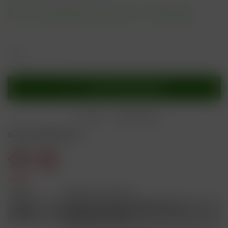
Sofort versandfertig, Lieferzeit ca. 1-3 Werktage
In den
Warenkorb
Merken
Bewerten
Sicherheitshinweise
Gefahr
H301
Giftig bei Verschlucken.
Schädlich für Wasserorganismen, mit
H412
langfristiger Wirkung.