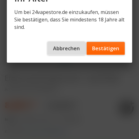
Um bei 24vapestore.de einzukaufen, müssen
Sie bestätigen, dass Sie mindestens 18 Jahre alt
sind.
Abbrechen
Bestätigen
Elfliq Liquid Spearmint - by Elf Bar
Artikelnummer
ELF-SM-10
8,49 € *
11,99 € *
Inhalt:
10 Milliliter (84,90 € * / 100 Milliliter)
inkl. MwSt.
zzgl. Versandkosten