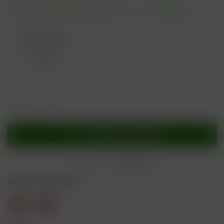
Sofort versandfertig, Lieferzeit ca. 1-3 Werktage
Nikotingehalt:
In den
Warenkorb
Merken
Bewerten
Sicherheitshinweise