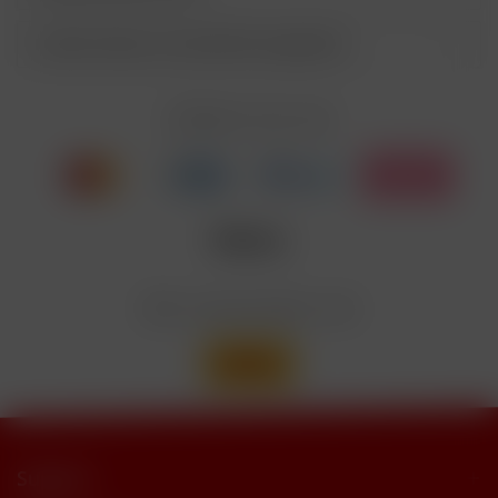
Entsorgung der Inhalte/Behälter gemäß des
P501
örtlichen Abfallsystems
Kunden haben sich ebenfalls angesehen
Enthält Linalool, Furaneol, Allyl
EUH208
Cyclohexanepropionate. Kann allergische
Reaktionenhervor-rufen.
Zahlen Sie mit
Nicotinbenzoat, 2-Isopropyl-N,2,3-
Enthält
trimethylbutyramide
Wir versenden mit
Support