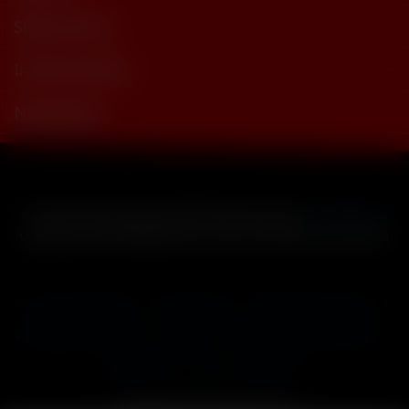
Shop Service
Informationen
Newsletter
* Alle Preise inkl. gesetzl. Mehrwertsteuer zzgl.
Versandkosten
und ggf. Nachnahmegebühren, wenn nicht anders beschrieben
Cookie-Einstellungen
Händler-Login
Reklamationsformular
Häufig gestellte Fragen
Kontakt
Versand
Widerrufsrecht
Datenschutz
AGB
Impressum