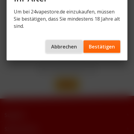
Um bei 24vapestore.de einzukaufen, müssen
Zahlen Sie mit
Sie bestätigen, dass Sie mindestens 18 Jahre alt
sind.
Abbrechen
Bestätigen
Wir versenden mit
Support
Shop Service