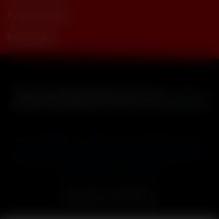
Informationen
Newsletter
* Alle Preise inkl. gesetzl. Mehrwertsteuer zzgl.
Versandkosten
und ggf. Nachnahmegebühren, wenn nicht anders beschrieben
Cookie-Einstellungen
Händler-Login
Reklamationsformular
Häufig gestellte Fragen
Kontakt
Versand
Widerrufsrecht
Datenschutz
AGB
Impressum
Copyright © by 24vapestore.de