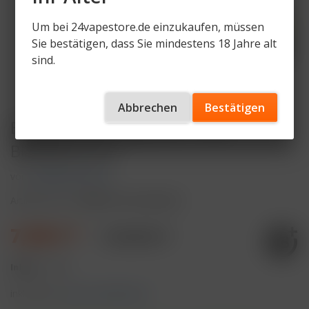
Um bei 24vapestore.de einzukaufen, müssen
Sie bestätigen, dass Sie mindestens 18 Jahre alt
sind.
Abbrechen
Bestätigen
ELFBAR MAX Green Kit + Pod
Blackberry Ice
von
ELFBAR MAX Sets
Artikelnummer
EBMAX-PK-GR-BLKICE
7,99 € *
19,98 € *
Inhalt:
1 Stück
inkl. MwSt.
zzgl. Versandkosten