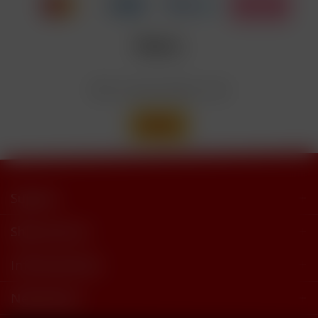
Nicotinbenzoat, 2-Isopropyl-N,2,3-
Enthält
trimethylbutyramide
Wir versenden mit
Support
Shop Service
Informationen
Newsletter