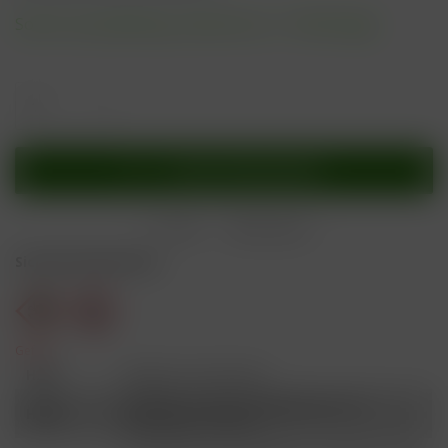
Sofort versandfertig, Lieferzeit ca. 1-3 Werktage
In den
Warenkorb
Merken
Bewerten
Sicherheitshinweise
Gefahr
H301
Giftig bei Verschlucken.
Schädlich für Wasserorganismen, mit
H412
langfristiger Wirkung.