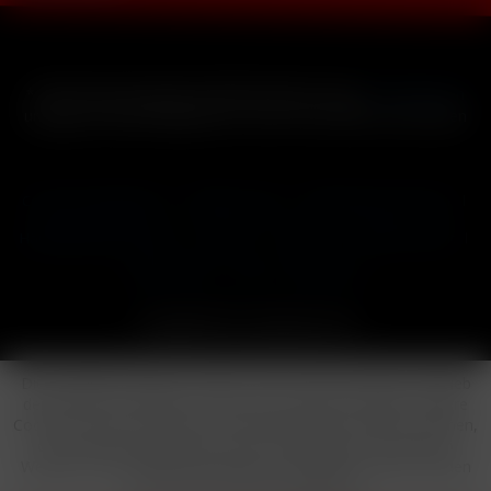
* Alle Preise inkl. gesetzl. Mehrwertsteuer zzgl.
Versandkosten
und ggf. Nachnahmegebühren, wenn nicht anders beschrieben
Cookie-Einstellungen
Händler-Login
Reklamationsformular
Häufig gestellte Fragen
Kontakt
Versand
Widerrufsrecht
Datenschutz
AGB
Impressum
Copyright © by 24vapestore.de
Diese Website benutzt Cookies, die für den technischen Betrieb
der Website erforderlich sind und stets gesetzt werden. Andere
Cookies, die den Komfort bei Benutzung dieser Website erhöhen,
der Direktwerbung dienen oder die Interaktion mit anderen
Websites und sozialen Netzwerken vereinfachen sollen, werden
nur mit Ihrer Zustimmung gesetzt.