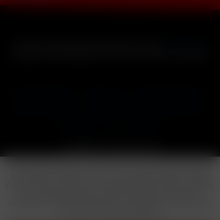
* Alle Preise inkl. gesetzl. Mehrwertsteuer zzgl.
Versandkosten
und ggf. Nachnahmegebühren, wenn nicht anders beschrieben
Cookie-Einstellungen
Händler-Login
Reklamationsformular
Häufig gestellte Fragen
Kontakt
Versand
Widerrufsrecht
Datenschutz
AGB
Impressum
Copyright © by 24vapestore.de
Diese Website benutzt Cookies, die für den technischen Betrieb
der Website erforderlich sind und stets gesetzt werden. Andere
Cookies, die den Komfort bei Benutzung dieser Website erhöhen,
der Direktwerbung dienen oder die Interaktion mit anderen
Websites und sozialen Netzwerken vereinfachen sollen, werden
nur mit Ihrer Zustimmung gesetzt.