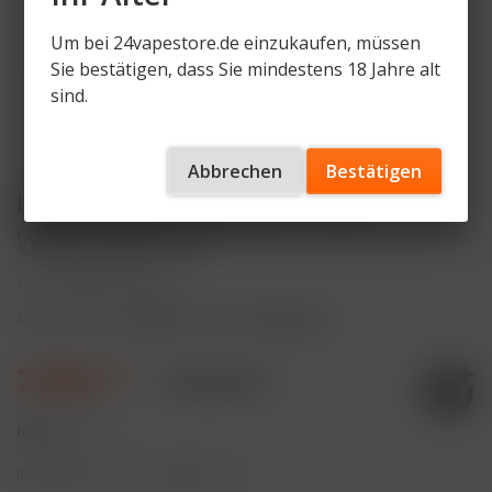
Um bei 24vapestore.de einzukaufen, müssen
Sie bestätigen, dass Sie mindestens 18 Jahre alt
sind.
Abbrechen
Bestätigen
ELFBAR MAX Green Kit + Pod
Watermelon Ice
von
ELFBAR MAX Sets
Artikelnummer
EBMAX-PK-GR-WTRMLNICE
7,99 € *
19,98 € *
Inhalt:
1 Stück
inkl. MwSt.
zzgl. Versandkosten