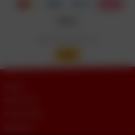
Nicotinbenzoat, 2-Isopropyl-N,2,3-
Enthält
trimethylbutyramide
Wir versenden mit
Support
Shop Service
Informationen
Newsletter