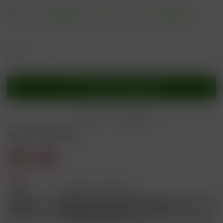
Sofort versandfertig, Lieferzeit ca. 1-3 Werktage
In den
Warenkorb
Merken
Bewerten
Sicherheitshinweise
Gefahr
H301
Giftig bei Verschlucken.
Schädlich für Wasserorganismen, mit
H412
langfristiger Wirkung.