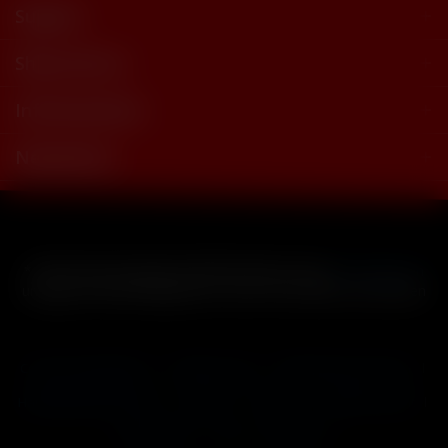
Support
Shop Service
Informationen
Newsletter
* Alle Preise inkl. gesetzl. Mehrwertsteuer zzgl.
Versandkosten
und ggf. Nachnahmegebühren, wenn nicht anders beschrieben
Cookie-Einstellungen
Händler-Login
Reklamationsformular
Häufig gestellte Fragen
Kontakt
Versand
Widerrufsrecht
Datenschutz
AGB
Impressum