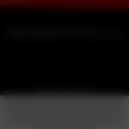
* Alle Preise inkl. gesetzl. Mehrwertsteuer zzgl.
Versandkosten
und ggf. Nachnahmegebühren, wenn nicht anders beschrieben
Cookie-Einstellungen
Händler-Login
Reklamationsformular
Häufig gestellte Fragen
Kontakt
Versand
Widerrufsrecht
Datenschutz
AGB
Impressum
Copyright © by 24vapestore.de
Diese Website benutzt Cookies, die für den technischen Betrieb
der Website erforderlich sind und stets gesetzt werden. Andere
Cookies, die den Komfort bei Benutzung dieser Website erhöhen,
der Direktwerbung dienen oder die Interaktion mit anderen
Websites und sozialen Netzwerken vereinfachen sollen, werden
nur mit Ihrer Zustimmung gesetzt.