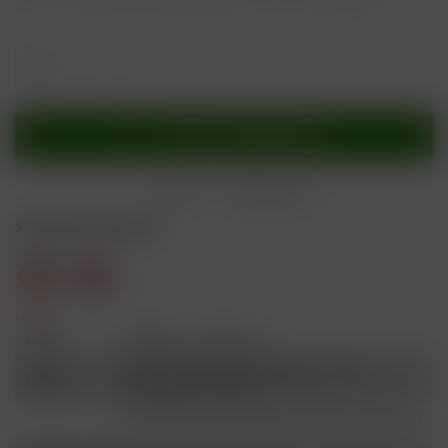
In den
Warenkorb
Merken
Bewerten
Sicherheitshinweise
Gefahr
H301
Giftig bei Verschlucken.
Schädlich für Wasserorganismen, mit
H412
langfristiger Wirkung.
Ist ärztlicher Rat erforderlich, Verpackung oder
P101
Kennzeichnungsetikett bereithalten.