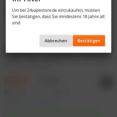
Um bei 24vapestore.de einzukaufen, müssen
Sie bestätigen, dass Sie mindestens 18 Jahre alt
sind.
Abbrechen
Bestätigen
ELFBAR LOST MARY WAVI Raspberry
Watermelon 20mg Nikotin 2er Pack
Artikelnummer
LM-WVP-RW
5,99 € *
9,99 € *
Inhalt:
4 Milliliter (149,75 € * / 100 Milliliter)
inkl. MwSt.
zzgl. Versandkosten
Sofort versandfertig, Lieferzeit ca. 1-3 Werktage