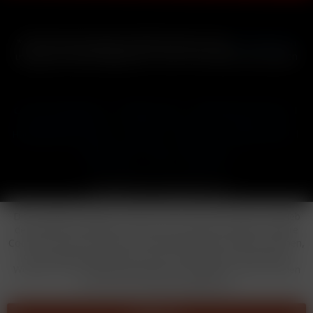
* Alle Preise inkl. gesetzl. Mehrwertsteuer zzgl.
Versandkosten
und ggf. Nachnahmegebühren, wenn nicht anders beschrieben
Cookie-Einstellungen
Händler-Login
Reklamationsformular
Häufig gestellte Fragen
Kontakt
Versand
Widerrufsrecht
Datenschutz
AGB
Impressum
Copyright © by 24vapestore.de
Diese Website benutzt Cookies, die für den technischen Betrieb
der Website erforderlich sind und stets gesetzt werden. Andere
Cookies, die den Komfort bei Benutzung dieser Website erhöhen,
der Direktwerbung dienen oder die Interaktion mit anderen
Websites und sozialen Netzwerken vereinfachen sollen, werden
nur mit Ihrer Zustimmung gesetzt.