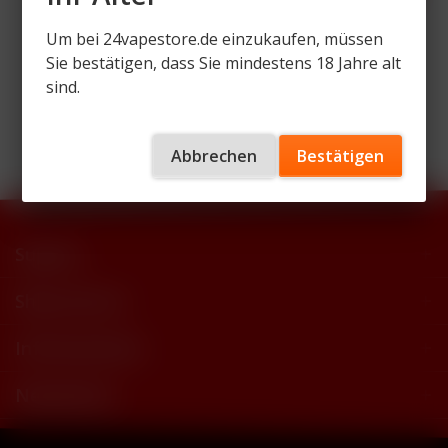
Um bei 24vapestore.de einzukaufen, müssen
Sie bestätigen, dass Sie mindestens 18 Jahre alt
sind.
Wir versenden mit
Abbrechen
Bestätigen
Support
Shop Service
Informationen
Newsletter