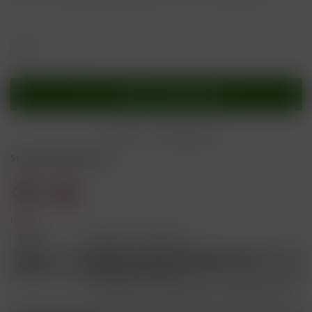
In den
Warenkorb
Merken
Bewerten
Sicherheitshinweise
Gefahr
H301
Giftig bei Verschlucken.
Schädlich für Wasserorganismen, mit
H412
langfristiger Wirkung.
Ist ärztlicher Rat erforderlich, Verpackung oder
P101
Kennzeichnungsetikett bereithalten.