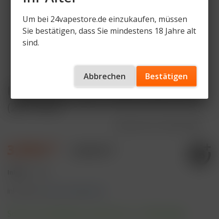
Um bei 24vapestore.de einzukaufen, müssen
Sie bestätigen, dass Sie mindestens 18 Jahre alt
sind.
Abbrechen
Bestätigen
IVG Air 4in1 Pods - Watermelon Ice
(2er Pack)
Artikelnummer
IVG4-P-WAI
3,79 € *
9,90 € *
Inhalt:
1 Stück
inkl. MwSt.
zzgl. Versandkosten
Sofort versandfertig, Lieferzeit ca. 1-3 Werktage