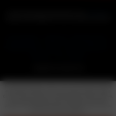
* Alle Preise inkl. gesetzl. Mehrwertsteuer zzgl.
Versandkosten
und ggf. Nachnahmegebühren, wenn nicht anders beschrieben
Cookie-Einstellungen
Händler-Login
Reklamationsformular
Häufig gestellte Fragen
Kontakt
Versand
Widerrufsrecht
Datenschutz
AGB
Impressum
Copyright © by 24vapestore.de
Diese Website benutzt Cookies, die für den technischen Betrieb
der Website erforderlich sind und stets gesetzt werden. Andere
Cookies, die den Komfort bei Benutzung dieser Website erhöhen,
der Direktwerbung dienen oder die Interaktion mit anderen
Websites und sozialen Netzwerken vereinfachen sollen, werden
nur mit Ihrer Zustimmung gesetzt.