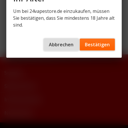
Um bei 24vapestore.de einzukaufen, müssen
Sie bestätigen, dass Sie mindestens 18 Jahre alt
sind.
Wir versenden mit
Abbrechen
Bestätigen
Support
Shop Service
Informationen
Newsletter