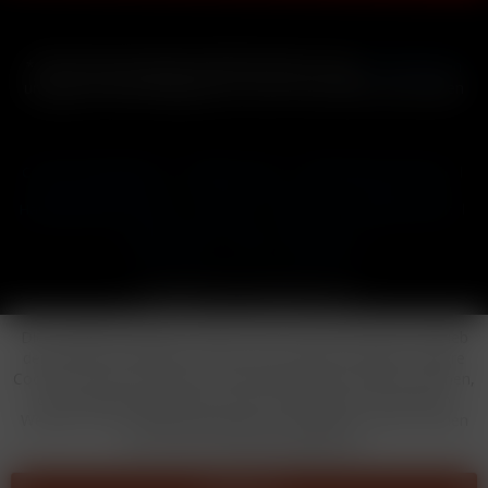
* Alle Preise inkl. gesetzl. Mehrwertsteuer zzgl.
Versandkosten
und ggf. Nachnahmegebühren, wenn nicht anders beschrieben
Cookie-Einstellungen
Händler-Login
Reklamationsformular
Häufig gestellte Fragen
Kontakt
Versand
Widerrufsrecht
Datenschutz
AGB
Impressum
Copyright © by 24vapestore.de
Diese Website benutzt Cookies, die für den technischen Betrieb
der Website erforderlich sind und stets gesetzt werden. Andere
Cookies, die den Komfort bei Benutzung dieser Website erhöhen,
der Direktwerbung dienen oder die Interaktion mit anderen
Websites und sozialen Netzwerken vereinfachen sollen, werden
nur mit Ihrer Zustimmung gesetzt.