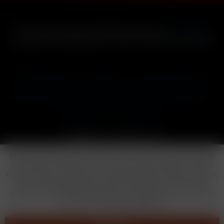
* Alle Preise inkl. gesetzl. Mehrwertsteuer zzgl.
Versandkosten
und ggf. Nachnahmegebühren, wenn nicht anders beschrieben
Cookie-Einstellungen
Händler-Login
Reklamationsformular
Häufig gestellte Fragen
Kontakt
Versand
Widerrufsrecht
Datenschutz
AGB
Impressum
Copyright © by 24vapestore.de
Diese Website benutzt Cookies, die für den technischen Betrieb
der Website erforderlich sind und stets gesetzt werden. Andere
Cookies, die den Komfort bei Benutzung dieser Website erhöhen,
der Direktwerbung dienen oder die Interaktion mit anderen
Websites und sozialen Netzwerken vereinfachen sollen, werden
nur mit Ihrer Zustimmung gesetzt.