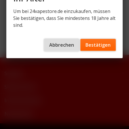
Um bei 24vapestore.de einzukaufen, müssen
Sie bestätigen, dass Sie mindestens 18 Jahre alt
sind.
Wir versenden mit
Abbrechen
Bestätigen
Support
Shop Service
Informationen
Newsletter