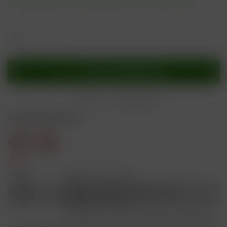
In den
Warenkorb
Merken
Bewerten
Sicherheitshinweise
Gefahr
H301
Giftig bei Verschlucken.
Schädlich für Wasserorganismen, mit
H412
langfristiger Wirkung.
Ist ärztlicher Rat erforderlich, Verpackung oder
P101
Kennzeichnungsetikett bereithalten.