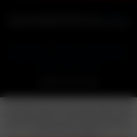
* Alle Preise inkl. gesetzl. Mehrwertsteuer zzgl.
Versandkosten
und ggf. Nachnahmegebühren, wenn nicht anders beschrieben
Cookie-Einstellungen
Händler-Login
Reklamationsformular
Häufig gestellte Fragen
Kontakt
Versand
Widerrufsrecht
Datenschutz
AGB
Impressum
Copyright © by 24vapestore.de
Diese Website benutzt Cookies, die für den technischen Betrieb
der Website erforderlich sind und stets gesetzt werden. Andere
Cookies, die den Komfort bei Benutzung dieser Website erhöhen,
der Direktwerbung dienen oder die Interaktion mit anderen
Websites und sozialen Netzwerken vereinfachen sollen, werden
nur mit Ihrer Zustimmung gesetzt.