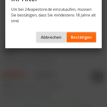
Um bei 24vapestore.de einzukaufen, müssen
Sie bestätigen, dass Sie mindestens 18 Jahre alt
sind.
Abbrechen
Bestätigen
SKE Crystal Edge 10K Menthol - 10ml
Pod
Artikelnummer
SKE-CE10K-P-MH
8,99 € *
9,99 € *
Inhalt:
10 Milliliter (89,90 € * / 100 Milliliter)
inkl. MwSt.
zzgl. Versandkosten
Sofort versandfertig, Lieferzeit ca. 1-3 Werktage