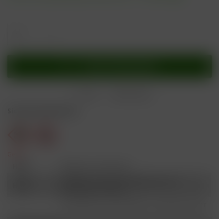
In den
Warenkorb
Merken
Bewerten
Sicherheitshinweise
Gefahr
H301
Giftig bei Verschlucken.
Schädlich für Wasserorganismen, mit
H412
langfristiger Wirkung.
Ist ärztlicher Rat erforderlich, Verpackung oder
P101
Kennzeichnungsetikett bereithalten.