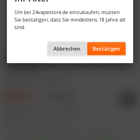
Um bei 24vapestore.de einzukaufen, müssen
Sie bestätigen, dass Sie mindestens 18 Jahre alt
sind.
Abbrechen
Bestätigen
SKE Crystal Edge 10K Triple Mango -
10ml Pod
Artikelnummer
SKE-CE10K-P-TM
8,99 € *
9,99 € *
Inhalt:
10 Milliliter (89,90 € * / 100 Milliliter)
inkl. MwSt.
zzgl. Versandkosten
Sofort versandfertig, Lieferzeit ca. 1-3 Werktage