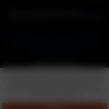
* Alle Preise inkl. gesetzl. Mehrwertsteuer zzgl.
Versandkosten
und ggf. Nachnahmegebühren, wenn nicht anders beschrieben
Cookie-Einstellungen
Händler-Login
Reklamationsformular
Häufig gestellte Fragen
Kontakt
Versand
Widerrufsrecht
Datenschutz
AGB
Impressum
Copyright © by 24vapestore.de
Diese Website benutzt Cookies, die für den technischen Betrieb
der Website erforderlich sind und stets gesetzt werden. Andere
Cookies, die den Komfort bei Benutzung dieser Website erhöhen,
der Direktwerbung dienen oder die Interaktion mit anderen
Websites und sozialen Netzwerken vereinfachen sollen, werden
nur mit Ihrer Zustimmung gesetzt.
Ablehnen