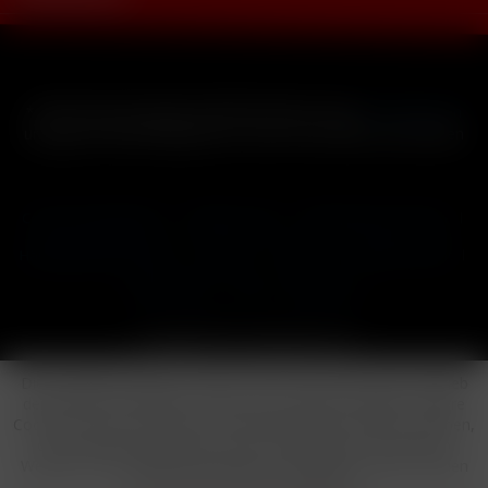
* Alle Preise inkl. gesetzl. Mehrwertsteuer zzgl.
Versandkosten
und ggf. Nachnahmegebühren, wenn nicht anders beschrieben
Cookie-Einstellungen
Händler-Login
Reklamationsformular
Häufig gestellte Fragen
Kontakt
Versand
Widerrufsrecht
Datenschutz
AGB
Impressum
Copyright © by 24vapestore.de
Diese Website benutzt Cookies, die für den technischen Betrieb
der Website erforderlich sind und stets gesetzt werden. Andere
Cookies, die den Komfort bei Benutzung dieser Website erhöhen,
der Direktwerbung dienen oder die Interaktion mit anderen
Websites und sozialen Netzwerken vereinfachen sollen, werden
nur mit Ihrer Zustimmung gesetzt.