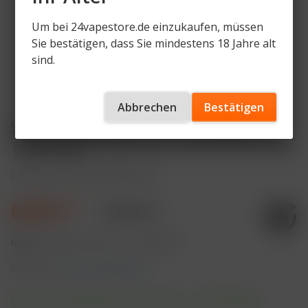
Um bei 24vapestore.de einzukaufen, müssen
Sie bestätigen, dass Sie mindestens 18 Jahre alt
sind.
Abbrechen
Bestätigen
SKE Crystal Edge 10K Triple Berry -
10ml Pod
Artikelnummer
SKE-CE10K-P-TB
8,99 € *
9,99 € *
Inhalt:
10 Milliliter (89,90 € * / 100 Milliliter)
inkl. MwSt.
zzgl. Versandkosten
Sofort versandfertig, Lieferzeit ca. 1-3 Werktage