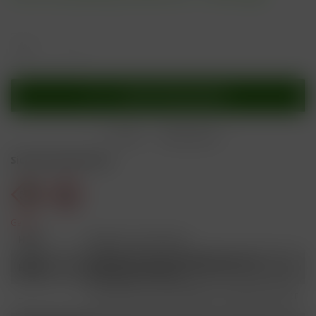
In den
Warenkorb
Merken
Bewerten
Sicherheitshinweise
Gefahr
H301
Giftig bei Verschlucken.
Schädlich für Wasserorganismen, mit
H412
langfristiger Wirkung.
Ist ärztlicher Rat erforderlich, Verpackung oder
P101
Kennzeichnungsetikett bereithalten.