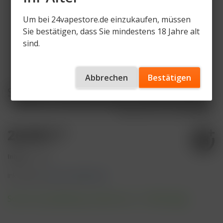
Um bei 24vapestore.de einzukaufen, müssen
Sie bestätigen, dass Sie mindestens 18 Jahre alt
sind.
Abbrechen
Bestätigen
Shades - Dirty Mandy - 200g 26,90€
Artikelnummer
ST-DM-200g
26,90 € *
Inhalt:
1 Stück
inkl. MwSt.
zzgl. Versandkosten
Sofort versandfertig, Lieferzeit ca. 1-3 Werktage