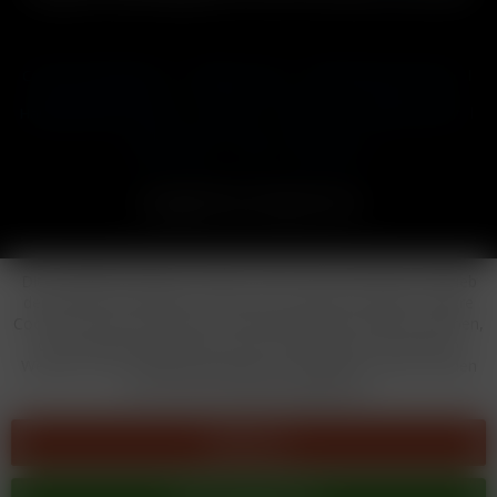
Cookie-Einstellungen
Händler-Login
Reklamationsformular
Häufig gestellte Fragen
Kontakt
Versand
Widerrufsrecht
Datenschutz
AGB
Impressum
Copyright © by 24vapestore.de
Diese Website benutzt Cookies, die für den technischen Betrieb
der Website erforderlich sind und stets gesetzt werden. Andere
Cookies, die den Komfort bei Benutzung dieser Website erhöhen,
der Direktwerbung dienen oder die Interaktion mit anderen
Websites und sozialen Netzwerken vereinfachen sollen, werden
nur mit Ihrer Zustimmung gesetzt.
Ablehnen