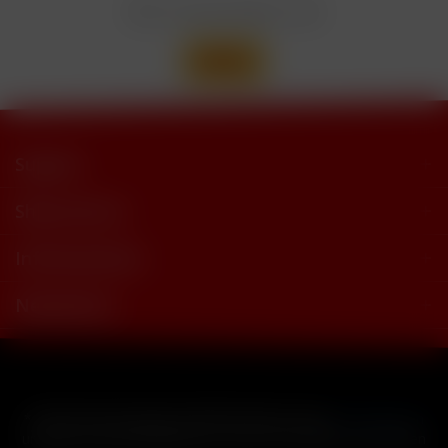
Wir versenden mit
Support
Shop Service
Informationen
Newsletter
* Alle Preise inkl. gesetzl. Mehrwertsteuer zzgl.
Versandkosten
und ggf. Nachnahmegebühren, wenn nicht anders beschrieben