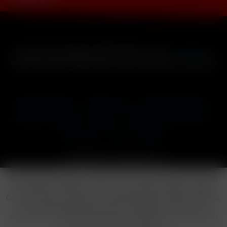
* Alle Preise inkl. gesetzl. Mehrwertsteuer zzgl.
Versandkosten
und ggf. Nachnahmegebühren, wenn nicht anders beschrieben
Cookie-Einstellungen
Händler-Login
Reklamationsformular
Häufig gestellte Fragen
Kontakt
Versand
Widerrufsrecht
Datenschutz
AGB
Impressum
Copyright © by 24vapestore.de
Diese Website benutzt Cookies, die für den technischen Betrieb
der Website erforderlich sind und stets gesetzt werden. Andere
Cookies, die den Komfort bei Benutzung dieser Website erhöhen,
der Direktwerbung dienen oder die Interaktion mit anderen
Websites und sozialen Netzwerken vereinfachen sollen, werden
nur mit Ihrer Zustimmung gesetzt.