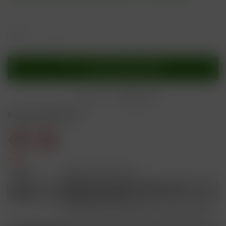
In den
Warenkorb
Merken
Bewerten
Sicherheitshinweise
Gefahr
H301
Giftig bei Verschlucken.
Schädlich für Wasserorganismen, mit
H412
langfristiger Wirkung.
Ist ärztlicher Rat erforderlich, Verpackung oder
P101
Kennzeichnungsetikett bereithalten.