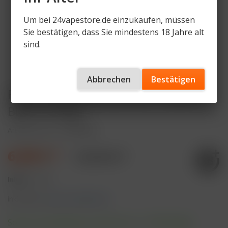
Um bei 24vapestore.de einzukaufen, müssen
Sie bestätigen, dass Sie mindestens 18 Jahre alt
sind.
Abbrechen
Bestätigen
Fumot Digital Box Pod Kit - Farbe:
Blaze Orange
Artikelnummer
F-TBP-BZO
6,99 € *
16,90 € *
Inhalt:
1 Stück
inkl. MwSt.
zzgl. Versandkosten
Sofort versandfertig, Lieferzeit ca. 1-3 Werktage