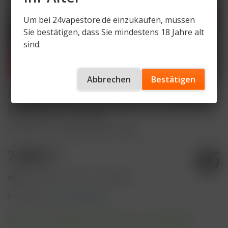
Um bei 24vapestore.de einzukaufen, müssen
Sie bestätigen, dass Sie mindestens 18 Jahre alt
sind.
Abbrechen
Bestätigen
RandM Liquid - Strawberry Raspberry
Cherry Ice - 10ml
Artikelnummer
RandM-LQ-SRCI-10mg
7,50 € *
Inhalt:
10 Milliliter (75,00 € * / 100 Milliliter)
inkl. MwSt.
zzgl. Versandkosten
Sofort versandfertig, Lieferzeit ca. 1-3 Werktage