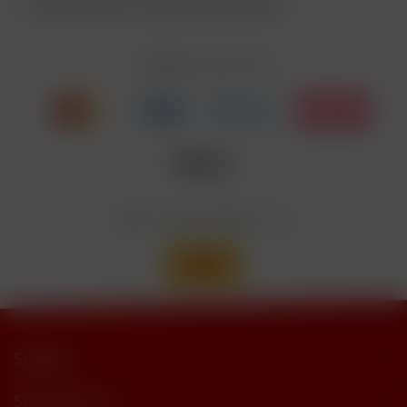
Kunden haben sich ebenfalls angesehen
Enthält Linalool, Furaneol, Allyl
EUH208
Cyclohexanepropionate. Kann allergische
Reaktionenhervor-rufen.
Zahlen Sie mit
Nicotinbenzoat, 2-Isopropyl-N,2,3-
Enthält
trimethylbutyramide
Wir versenden mit
Support
Shop Service