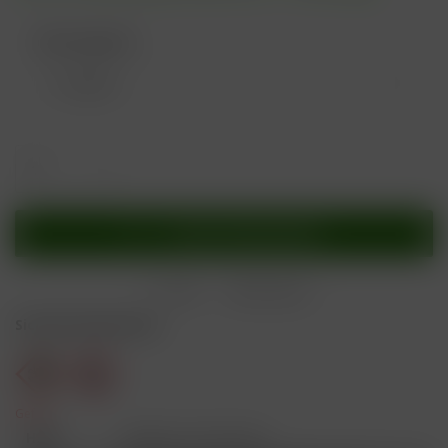
Nikotingehalt:
In den
Warenkorb
Merken
Bewerten
Sicherheitshinweise
Gefahr
H301
Giftig bei Verschlucken.