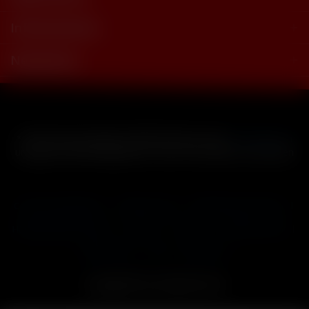
Informationen
Newsletter
* Alle Preise inkl. gesetzl. Mehrwertsteuer zzgl.
Versandkosten
und ggf. Nachnahmegebühren, wenn nicht anders beschrieben
Cookie-Einstellungen
Händler-Login
Reklamationsformular
Häufig gestellte Fragen
Kontakt
Versand
Widerrufsrecht
Datenschutz
AGB
Impressum
Copyright © by 24vapestore.de