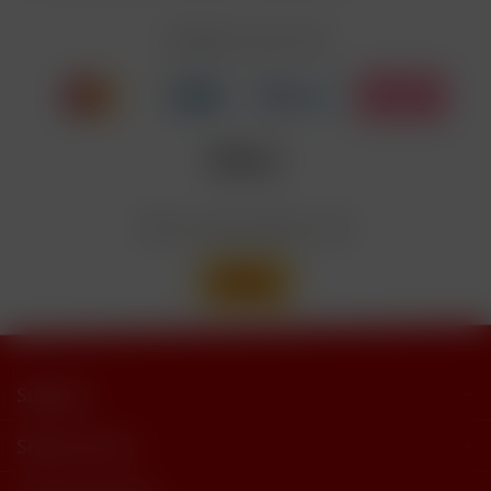
EUH208
Cyclohexanepropionate. Kann allergische
Reaktionenhervor-rufen.
Zahlen Sie mit
Nicotinbenzoat, 2-Isopropyl-N,2,3-
Enthält
trimethylbutyramide
Wir versenden mit
Support
Shop Service