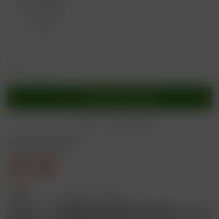
Nikotingehalt:
In den
Warenkorb
Merken
Bewerten
Sicherheitshinweise
Gefahr
H301
Giftig bei Verschlucken.
Schädlich für Wasserorganismen, mit
H412