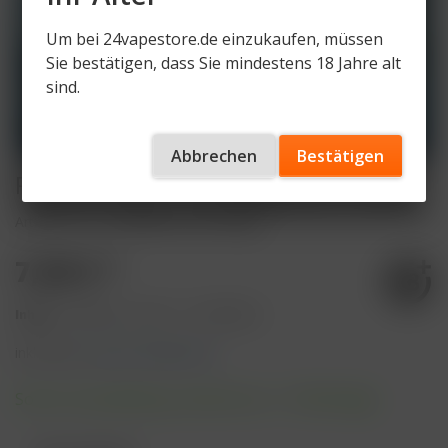
Um bei 24vapestore.de einzukaufen, müssen
Sie bestätigen, dass Sie mindestens 18 Jahre alt
sind.
Abbrechen
Bestätigen
RandM Liquid - Pineapple Ice - 10ml
Artikelnummer
RandM-LQ-PAI-20mg
7,50 € *
Inhalt:
10 Milliliter (75,00 € * / 100 Milliliter)
inkl. MwSt.
zzgl. Versandkosten
Sofort versandfertig, Lieferzeit ca. 1-3 Werktage