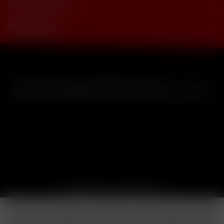
Informationen
Newsletter
* Alle Preise inkl. gesetzl. Mehrwertsteuer zzgl.
Versandkosten
und ggf. Nachnahmegebühren, wenn nicht anders beschrieben
Cookie-Einstellungen
Händler-Login
Reklamationsformular
Häufig gestellte Fragen
Kontakt
Versand
Widerrufsrecht
Datenschutz
AGB
Impressum
Copyright © by 24vapestore.de
Diese Website benutzt Cookies, die für den technischen Betrieb
der Website erforderlich sind und stets gesetzt werden. Andere