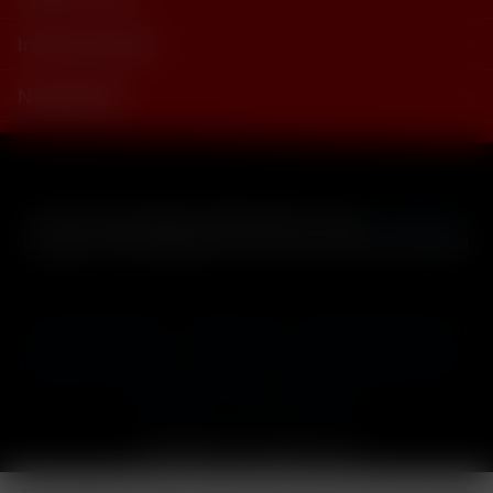
Informationen
Newsletter
* Alle Preise inkl. gesetzl. Mehrwertsteuer zzgl.
Versandkosten
und ggf. Nachnahmegebühren, wenn nicht anders beschrieben
Cookie-Einstellungen
Händler-Login
Reklamationsformular
Häufig gestellte Fragen
Kontakt
Versand
Widerrufsrecht
Datenschutz
AGB
Impressum
Copyright © by 24vapestore.de