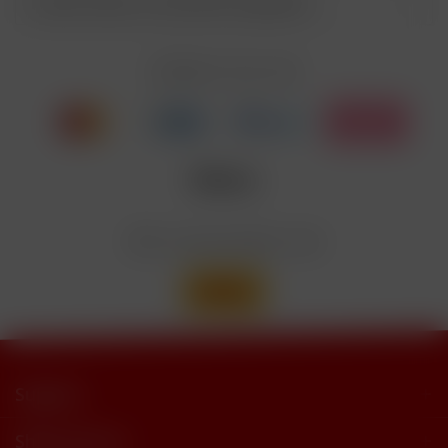
Kunden haben sich ebenfalls angesehen
Enthält Linalool, Furaneol, Allyl
EUH208
Cyclohexanepropionate. Kann allergische
Reaktionenhervor-rufen.
Zahlen Sie mit
Nicotinbenzoat, 2-Isopropyl-N,2,3-
Enthält
trimethylbutyramide
Wir versenden mit
Support
Shop Service