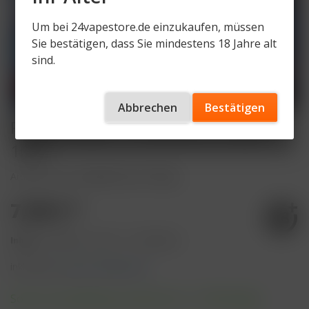
Um bei 24vapestore.de einzukaufen, müssen
Sie bestätigen, dass Sie mindestens 18 Jahre alt
sind.
Abbrechen
Bestätigen
RandM Liquid - Strawberry Grape -
10ml
Artikelnummer
RandM-LQ-SG-10mg
7,50 € *
Inhalt:
10 Milliliter (75,00 € * / 100 Milliliter)
inkl. MwSt.
zzgl. Versandkosten
Sofort versandfertig, Lieferzeit ca. 1-3 Werktage