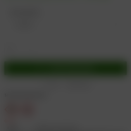
Nikotingehalt:
In den
Warenkorb
Merken
Bewerten
Sicherheitshinweise
Gefahr
H301
Giftig bei Verschlucken.