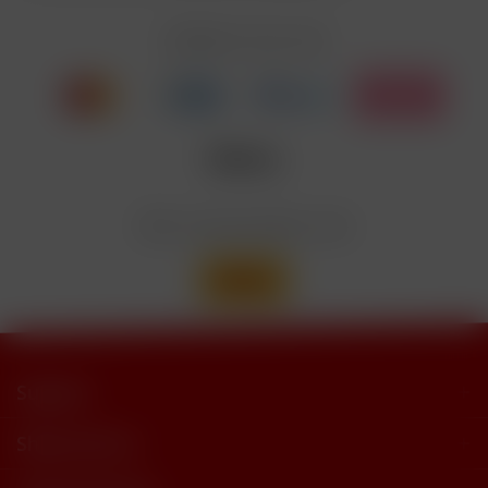
EUH208
Cyclohexanepropionate. Kann allergische
Reaktionenhervor-rufen.
Zahlen Sie mit
Nicotinbenzoat, 2-Isopropyl-N,2,3-
Enthält
trimethylbutyramide
Wir versenden mit
Support
Shop Service