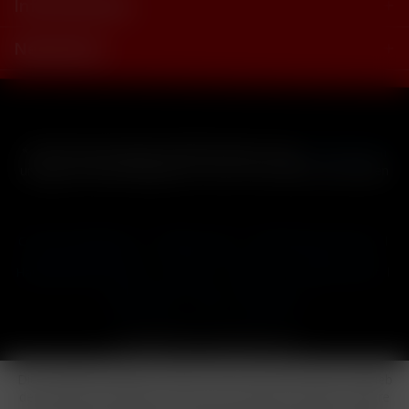
Informationen
Newsletter
* Alle Preise inkl. gesetzl. Mehrwertsteuer zzgl.
Versandkosten
und ggf. Nachnahmegebühren, wenn nicht anders beschrieben
Cookie-Einstellungen
Händler-Login
Reklamationsformular
Häufig gestellte Fragen
Kontakt
Versand
Widerrufsrecht
Datenschutz
AGB
Impressum
Copyright © by 24vapestore.de
Diese Website benutzt Cookies, die für den technischen Betrieb
der Website erforderlich sind und stets gesetzt werden. Andere