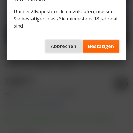
Um bei 24vapestore.de einzukaufen, müssen
Sie bestätigen, dass Sie mindestens 18 Jahre alt
sind.
Abbrechen
Bestätigen
RandM Liquid - Grape Ice - 10ml
Artikelnummer
RandM-LQ-GI-0mg
7,50 € *
Inhalt:
10 Milliliter (75,00 € * / 100 Milliliter)
inkl. MwSt.
zzgl. Versandkosten
Sofort versandfertig, Lieferzeit ca. 1-3 Werktage