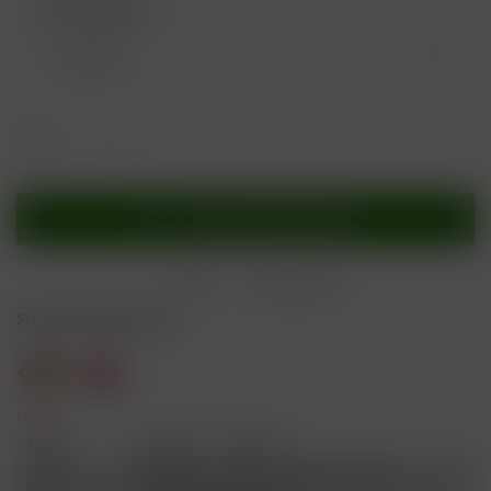
Nikotingehalt:
In den
Warenkorb
Merken
Bewerten
Sicherheitshinweise
Gefahr
H301
Giftig bei Verschlucken.
Schädlich für Wasserorganismen, mit
H412