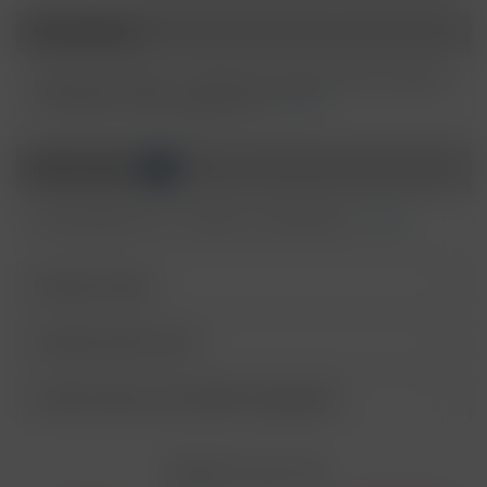
Kennzeichnungsetikett bereithalten.
Beschreibung
P102
Darf nicht in die Hände von Kindern gelangen.
P103
Vor Gebrauch Kennzeichnungsetikett lesen.
Lafume Nova Pods – Intensiver Geschmack trifft modernes
P264
Nach Gebrauch ... gründlich waschen.
Pod-System Perfekt abgestimmte...
mehr
Bei Gebrauch nicht essen, trinken oder
P270
rauchen.
Bewertungen
0
P273
Freisetzung in die Umwelt vermeiden.
BEI VERSCHLUCKEN: Sofort
Bewertungen lesen, schreiben und diskutieren...
mehr
P301+P310
GIFTINFORMATIONSZENTRUM/Arzt/…
anrufen.
Ähnliche Artikel
P330
Mund ausspülen.
P405
Unter Verschluss aufbewahren.
Kunden kauften auch
Entsorgung der Inhalte/Behälter gemäß des
P501
örtlichen Abfallsystems
Kunden haben sich ebenfalls angesehen
Enthält Linalool, Furaneol, Allyl
EUH208
Cyclohexanepropionate. Kann allergische
Reaktionenhervor-rufen.
Zahlen Sie mit
Nicotinbenzoat, 2-Isopropyl-N,2,3-