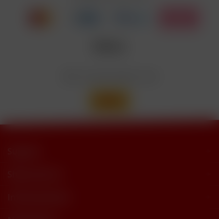
Enthält
trimethylbutyramide
Wir versenden mit
Support
Shop Service
Informationen