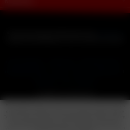
Newsletter
* Alle Preise inkl. gesetzl. Mehrwertsteuer zzgl.
Versandkosten
und ggf. Nachnahmegebühren, wenn nicht anders beschrieben
Cookie-Einstellungen
Händler-Login
Reklamationsformular
Häufig gestellte Fragen
Kontakt
Versand
Widerrufsrecht
Datenschutz
AGB
Impressum
Copyright © by 24vapestore.de
Diese Website benutzt Cookies, die für den technischen Betrieb
der Website erforderlich sind und stets gesetzt werden. Andere
Cookies, die den Komfort bei Benutzung dieser Website erhöhen,
der Direktwerbung dienen oder die Interaktion mit anderen
Websites und sozialen Netzwerken vereinfachen sollen, werden