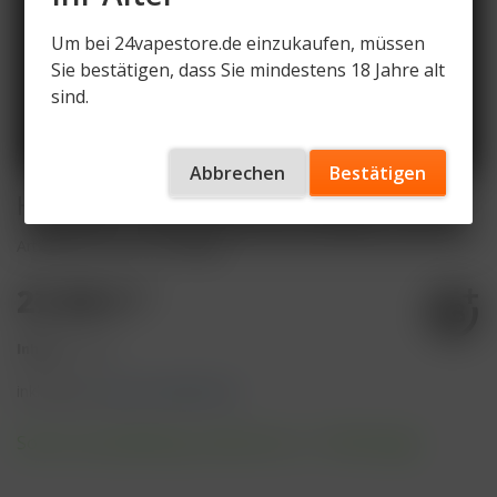
Um bei 24vapestore.de einzukaufen, müssen
Sie bestätigen, dass Sie mindestens 18 Jahre alt
sind.
Abbrechen
Bestätigen
Hookain - Zenta Schox 200g 27,90€
Artikelnummer
HT-ZS-200g
27,90 € *
Inhalt:
1 Stück
inkl. MwSt.
zzgl. Versandkosten
Sofort versandfertig, Lieferzeit ca. 1-3 Werktage