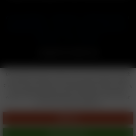
Cookie-Einstellungen
Händler-Login
Reklamationsformular
Häufig gestellte Fragen
Kontakt
Versand
Widerrufsrecht
Datenschutz
AGB
Impressum
Copyright © by 24vapestore.de
Diese Website benutzt Cookies, die für den technischen Betrieb
der Website erforderlich sind und stets gesetzt werden. Andere
Cookies, die den Komfort bei Benutzung dieser Website erhöhen,
der Direktwerbung dienen oder die Interaktion mit anderen
Websites und sozialen Netzwerken vereinfachen sollen, werden
nur mit Ihrer Zustimmung gesetzt.
Ablehnen
Alle akzeptieren