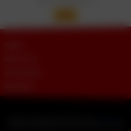
Wir versenden mit
Support
Shop Service
Informationen
Newsletter
* Alle Preise inkl. gesetzl. Mehrwertsteuer zzgl.
Versandkosten
und ggf. Nachnahmegebühren, wenn nicht anders beschrieben