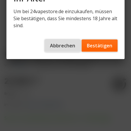
Um bei 24vapestore.de einzukaufen, müssen
Sie bestätigen, dass Sie mindestens 18 Jahre alt
sind.
Abbrechen
Bestätigen
Holster - Bono - 200g 27,90€
von
Holster
Artikelnummer
HT-BO-200g
27,90 € *
Inhalt:
1 Stück
inkl. MwSt.
zzgl. Versandkosten
Sofort versandfertig, Lieferzeit ca. 1-3 Werktage