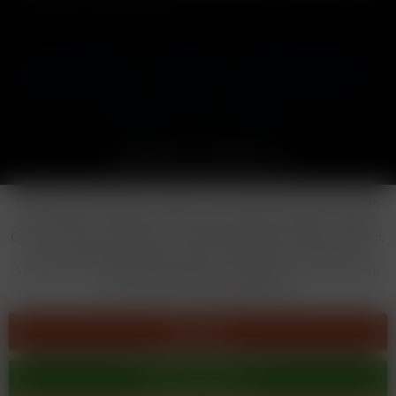
Cookie-Einstellungen
Händler-Login
Reklamationsformular
Häufig gestellte Fragen
Kontakt
Versand
Widerrufsrecht
Datenschutz
AGB
Impressum
Copyright © by 24vapestore.de
Diese Website benutzt Cookies, die für den technischen Betrieb
der Website erforderlich sind und stets gesetzt werden. Andere
Cookies, die den Komfort bei Benutzung dieser Website erhöhen,
der Direktwerbung dienen oder die Interaktion mit anderen
Websites und sozialen Netzwerken vereinfachen sollen, werden
nur mit Ihrer Zustimmung gesetzt.
Ablehnen
Alle akzeptieren