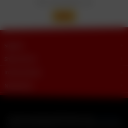
Wir versenden mit
Support
Shop Service
Informationen
Newsletter
* Alle Preise inkl. gesetzl. Mehrwertsteuer zzgl.
Versandkosten
und ggf. Nachnahmegebühren, wenn nicht anders beschrieben