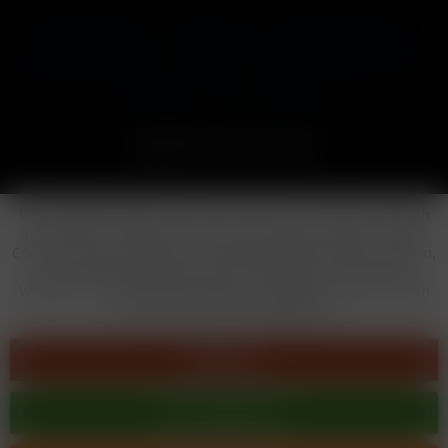
Cookie-Einstellungen
Händler-Login
Reklamationsformular
Häufig gestellte Fragen
Kontakt
Versand
Widerrufsrecht
Datenschutz
AGB
Impressum
Copyright © by 24vapestore.de
Diese Website benutzt Cookies, die für den technischen Betrieb
der Website erforderlich sind und stets gesetzt werden. Andere
Cookies, die den Komfort bei Benutzung dieser Website erhöhen,
der Direktwerbung dienen oder die Interaktion mit anderen
Websites und sozialen Netzwerken vereinfachen sollen, werden
nur mit Ihrer Zustimmung gesetzt.
Ablehnen
Alle akzeptieren