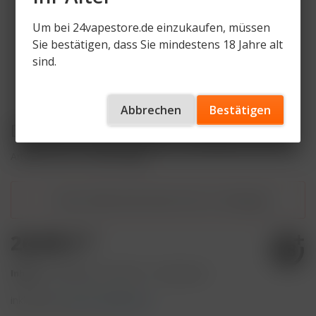
Um bei 24vapestore.de einzukaufen, müssen
Sie bestätigen, dass Sie mindestens 18 Jahre alt
sind.
Abbrechen
Bestätigen
Dschinni - Blck Fresh - 200g 26,90€
Artikelnummer
DT-BLK-200g
Dieser Artikel steht derzeit nicht zur Verfügung!
26,90 € *
Inhalt:
0.2 Kilogramm (134,50 € * / 1 Kilogramm)
inkl. MwSt.
zzgl. Versandkosten