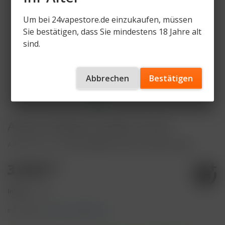
Um bei 24vapestore.de einzukaufen, müssen
Sie bestätigen, dass Sie mindestens 18 Jahre alt
sind.
Abbrechen
Bestätigen
Atomic Plastik Grinder 61mm
Artikelnummer
ATOM-GRINDER-PLASTIK-3PARTS-gold
3,10 € *
Inhalt:
1 Stück
inkl. MwSt.
zzgl. Versandkosten