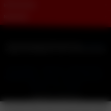
Informationen
Newsletter
* Alle Preise inkl. gesetzl. Mehrwertsteuer zzgl.
Versandkosten
und ggf. Nachnahmegebühren, wenn nicht anders beschrieben
Cookie-Einstellungen
Händler-Login
Reklamationsformular
Häufig gestellte Fragen
Kontakt
Versand
Widerrufsrecht
Datenschutz
AGB
Impressum
Copyright © by 24vapestore.de
Diese Website benutzt Cookies, die für den technischen Betrieb