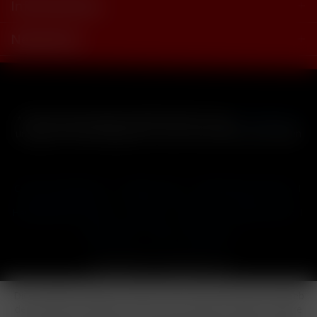
Informationen
Newsletter
* Alle Preise inkl. gesetzl. Mehrwertsteuer zzgl.
Versandkosten
und ggf. Nachnahmegebühren, wenn nicht anders beschrieben
Cookie-Einstellungen
Händler-Login
Reklamationsformular
Häufig gestellte Fragen
Kontakt
Versand
Widerrufsrecht
Datenschutz
AGB
Impressum
Copyright © by 24vapestore.de
Diese Website benutzt Cookies, die für den technischen Betrieb
der Website erforderlich sind und stets gesetzt werden. Andere