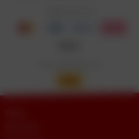
EUH208
Cyclohexanepropionate. Kann allergische
Reaktionenhervor-rufen.
Zahlen Sie mit
Nicotinbenzoat, 2-Isopropyl-N,2,3-
Enthält
trimethylbutyramide
Wir versenden mit
Support
Shop Service