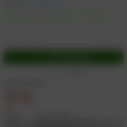
inkl. MwSt.
zzgl. Versandkosten
Sofort versandfertig, Lieferzeit ca. 1-3 Werktage
In den
Warenkorb
Merken
Bewerten
Sicherheitshinweise
Gefahr
H301
Giftig bei Verschlucken.
Schädlich für Wasserorganismen, mit
H412