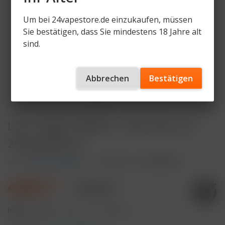
Um bei 24vapestore.de einzukaufen, müssen
Sie bestätigen, dass Sie mindestens 18 Jahre alt
sind.
Abbrechen
Bestätigen
LOST MARY BM600 - Blue Razz Ice
20mg Nikotin
von
Lost Mary BM600
Artikelnummer
LM600-BRI
4,90 € *
7,90 € *
Inhalt:
2 Milliliter (245,00 € * / 100 Milliliter)