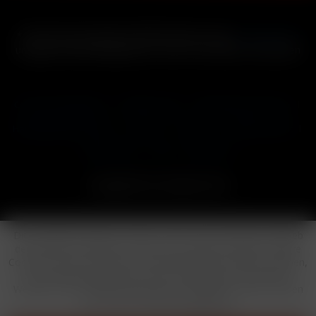
* Alle Preise inkl. gesetzl. Mehrwertsteuer zzgl.
Versandkosten
und ggf. Nachnahmegebühren, wenn nicht anders beschrieben
Cookie-Einstellungen
Händler-Login
Reklamationsformular
Häufig gestellte Fragen
Kontakt
Versand
Widerrufsrecht
Datenschutz
AGB
Impressum
Copyright © by 24vapestore.de
Diese Website benutzt Cookies, die für den technischen Betrieb
der Website erforderlich sind und stets gesetzt werden. Andere
Cookies, die den Komfort bei Benutzung dieser Website erhöhen,
der Direktwerbung dienen oder die Interaktion mit anderen
Websites und sozialen Netzwerken vereinfachen sollen, werden
nur mit Ihrer Zustimmung gesetzt.