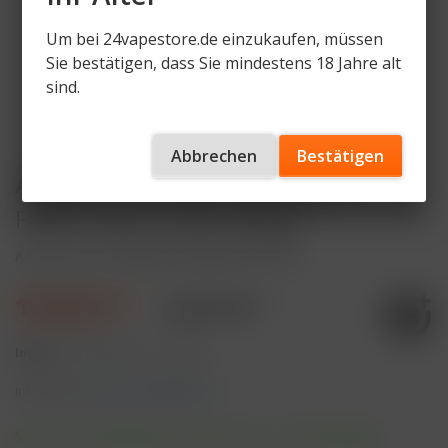
Um bei 24vapestore.de einzukaufen, müssen
Sie bestätigen, dass Sie mindestens 18 Jahre alt
sind.
Abbrechen
Bestätigen
Arcbear Pro 15000 Starter Set -
Farbe: Gold + Pod Orange
Artikelnummer
AB-PRO15-ORN-GD-ST-SET
19,90 € *
24,90 € *
Inhalt:
3 Stück (6,63 € * / 1 Stück)
inkl. MwSt.
zzgl. Versandkosten
Sofort versandfertig, Lieferzeit ca. 1-3 Werktage