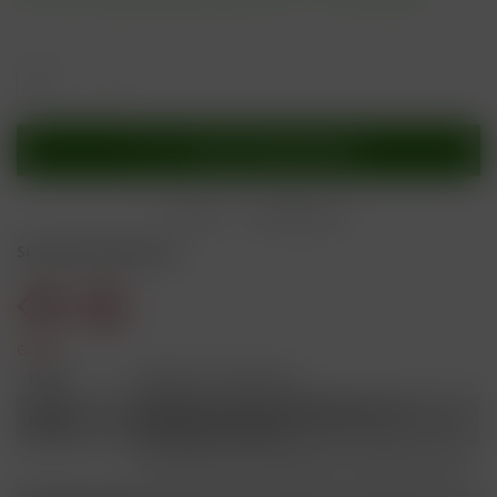
In den
Warenkorb
Merken
Bewerten
Sicherheitshinweise
Gefahr
H301
Giftig bei Verschlucken.
Schädlich für Wasserorganismen, mit
H412
langfristiger Wirkung.
Ist ärztlicher Rat erforderlich, Verpackung oder
P101
Kennzeichnungsetikett bereithalten.