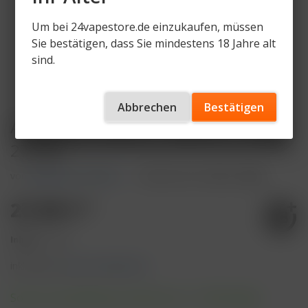
Um bei 24vapestore.de einzukaufen, müssen
Sie bestätigen, dass Sie mindestens 18 Jahre alt
sind.
Abbrechen
Bestätigen
Almassiva Tobacco - Skylines - 200g -
27,90€
von
AlMassiva Tobacco
Artikelnummer
AM-SL-200g
27,90 € *
Inhalt:
1 Stück
inkl. MwSt.
zzgl. Versandkosten
Sofort versandfertig, Lieferzeit ca. 1-3 Werktage