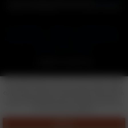
* Alle Preise inkl. gesetzl. Mehrwertsteuer zzgl.
Versandkosten
und ggf. Nachnahmegebühren, wenn nicht anders beschrieben
Cookie-Einstellungen
Händler-Login
Reklamationsformular
Häufig gestellte Fragen
Kontakt
Versand
Widerrufsrecht
Datenschutz
AGB
Impressum
Copyright © by 24vapestore.de
Diese Website benutzt Cookies, die für den technischen Betrieb
der Website erforderlich sind und stets gesetzt werden. Andere
Cookies, die den Komfort bei Benutzung dieser Website erhöhen,
der Direktwerbung dienen oder die Interaktion mit anderen
Websites und sozialen Netzwerken vereinfachen sollen, werden
nur mit Ihrer Zustimmung gesetzt.
Ablehnen