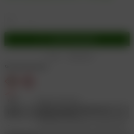
In den
Warenkorb
Merken
Bewerten
Sicherheitshinweise
Gefahr
H301
Giftig bei Verschlucken.
Schädlich für Wasserorganismen, mit
H412
langfristiger Wirkung.
Ist ärztlicher Rat erforderlich, Verpackung oder
P101
Kennzeichnungsetikett bereithalten.