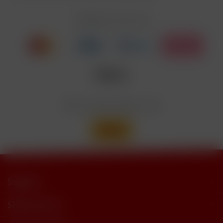
EUH208
Cyclohexanepropionate. Kann allergische
Reaktionenhervor-rufen.
Zahlen Sie mit
Nicotinbenzoat, 2-Isopropyl-N,2,3-
Enthält
trimethylbutyramide
Wir versenden mit
Support
Shop Service