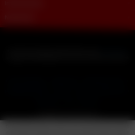
Informationen
Newsletter
* Alle Preise inkl. gesetzl. Mehrwertsteuer zzgl.
Versandkosten
und ggf. Nachnahmegebühren, wenn nicht anders beschrieben
Cookie-Einstellungen
Händler-Login
Reklamationsformular
Häufig gestellte Fragen
Kontakt
Versand
Widerrufsrecht
Datenschutz
AGB
Impressum
Copyright © by 24vapestore.de
Diese Website benutzt Cookies, die für den technischen Betrieb
der Website erforderlich sind und stets gesetzt werden. Andere