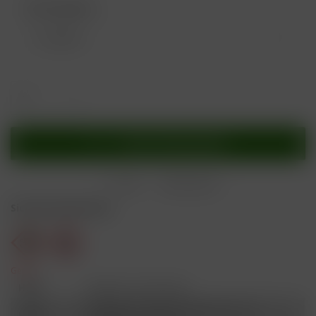
Nikotingehalt:
In den
Warenkorb
Merken
Bewerten
Sicherheitshinweise
Gefahr
H301
Giftig bei Verschlucken.
Schädlich für Wasserorganismen, mit
H412