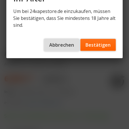
Um bei 24vapestore.de einzukaufen, müssen
Sie bestätigen, dass Sie mindestens 18 Jahre alt
sind.
Abbrechen
Bestätigen
Adalya Liquid - Apple Peach (Dulcinea)
Artikelnummer
ADL-AP-D-20mg
6,99 € *
9,90 € *
Inhalt:
10 Milliliter (69,90 € * / 100 Milliliter)
inkl. MwSt.
zzgl. Versandkosten
Sofort versandfertig, Lieferzeit ca. 1-3 Werktage