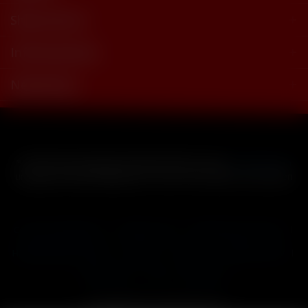
Shop Service
Informationen
Newsletter
* Alle Preise inkl. gesetzl. Mehrwertsteuer zzgl.
Versandkosten
und ggf. Nachnahmegebühren, wenn nicht anders beschrieben
Cookie-Einstellungen
Händler-Login
Reklamationsformular
Häufig gestellte Fragen
Kontakt
Versand
Widerrufsrecht
Datenschutz
AGB
Impressum