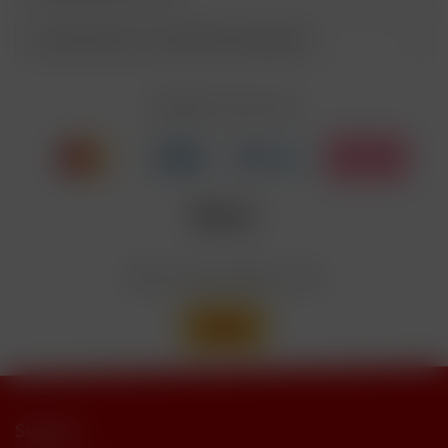
Entsorgung der Inhalte/Behälter gemäß des
P501
örtlichen Abfallsystems
Kunden haben sich ebenfalls angesehen
Enthält Linalool, Furaneol, Allyl
EUH208
Cyclohexanepropionate. Kann allergische
Reaktionenhervor-rufen.
Zahlen Sie mit
Nicotinbenzoat, 2-Isopropyl-N,2,3-
Enthält
trimethylbutyramide
Wir versenden mit
Support