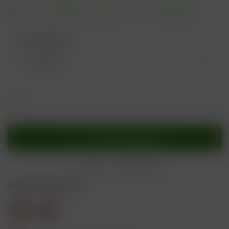
Sofort versandfertig, Lieferzeit ca. 1-3 Werktage
Nikotingehalt:
In den
Warenkorb
Merken
Bewerten
Sicherheitshinweise