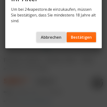
Um bei 24vapestore.de einzukaufen, müssen
Sie bestätigen, dass Sie mindestens 18 Jahre alt
sind.
Abbrechen
Bestätigen
Flerbar Liquid - Cherry Cola - 10ml
Artikelnummer
FL-CC-20mg
5,89 € *
9,90 € *
Inhalt:
10 Milliliter (58,90 € * / 100 Milliliter)
inkl. MwSt.
zzgl. Versandkosten