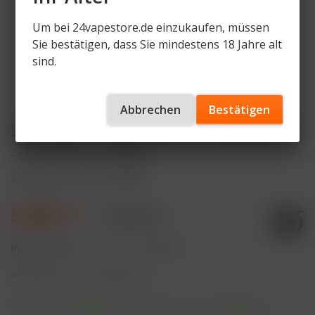
Um bei 24vapestore.de einzukaufen, müssen
Sie bestätigen, dass Sie mindestens 18 Jahre alt
sind.
Abbrechen
Bestätigen
Star Buzz Pod Grape und Simply Mint
- 2er Pack - 20mg
Artikelnummer
SB-P-GP-SPM
5,90 € *
9,90 € *
Inhalt:
4 Milliliter (147,50 € * / 100 Milliliter)
inkl. MwSt.
zzgl. Versandkosten
Sofort versandfertig, Lieferzeit ca. 1-3 Werktage