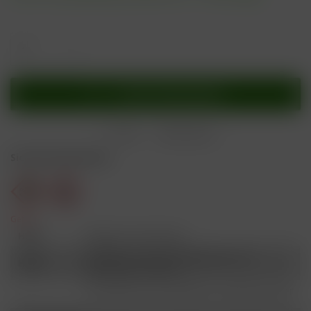
In den
Warenkorb
Merken
Bewerten
Sicherheitshinweise
Gefahr
H301
Giftig bei Verschlucken.
Schädlich für Wasserorganismen, mit
H412
langfristiger Wirkung.
Ist ärztlicher Rat erforderlich, Verpackung oder
P101
Kennzeichnungsetikett bereithalten.