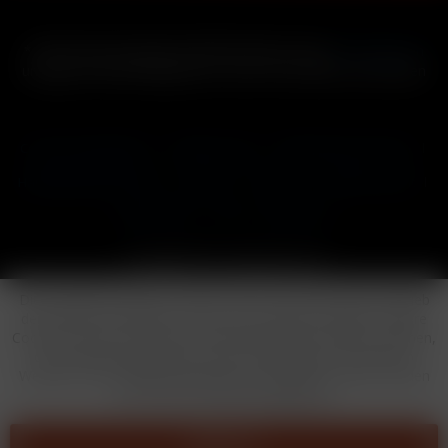
* Alle Preise inkl. gesetzl. Mehrwertsteuer zzgl.
Versandkosten
und ggf. Nachnahmegebühren, wenn nicht anders beschrieben
Cookie-Einstellungen
Händler-Login
Reklamationsformular
Häufig gestellte Fragen
Kontakt
Versand
Widerrufsrecht
Datenschutz
AGB
Impressum
Copyright © by 24vapestore.de
Diese Website benutzt Cookies, die für den technischen Betrieb
der Website erforderlich sind und stets gesetzt werden. Andere
Cookies, die den Komfort bei Benutzung dieser Website erhöhen,
der Direktwerbung dienen oder die Interaktion mit anderen
Websites und sozialen Netzwerken vereinfachen sollen, werden
nur mit Ihrer Zustimmung gesetzt.
Ablehnen