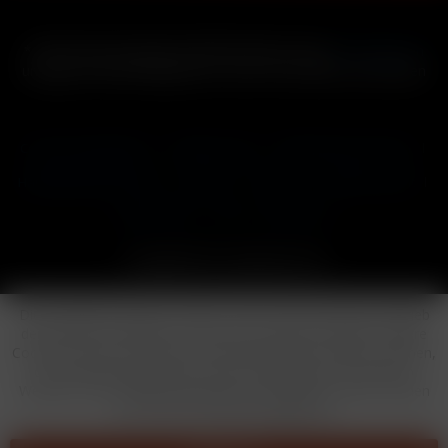
* Alle Preise inkl. gesetzl. Mehrwertsteuer zzgl.
Versandkosten
und ggf. Nachnahmegebühren, wenn nicht anders beschrieben
Cookie-Einstellungen
Händler-Login
Reklamationsformular
Häufig gestellte Fragen
Kontakt
Versand
Widerrufsrecht
Datenschutz
AGB
Impressum
Copyright © by 24vapestore.de
Diese Website benutzt Cookies, die für den technischen Betrieb
der Website erforderlich sind und stets gesetzt werden. Andere
Cookies, die den Komfort bei Benutzung dieser Website erhöhen,
der Direktwerbung dienen oder die Interaktion mit anderen
Websites und sozialen Netzwerken vereinfachen sollen, werden
nur mit Ihrer Zustimmung gesetzt.