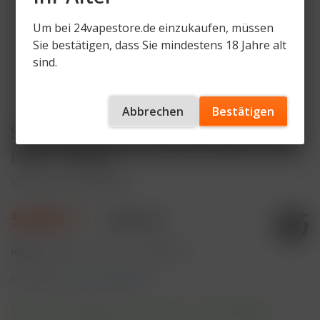
Um bei 24vapestore.de einzukaufen, müssen
Sie bestätigen, dass Sie mindestens 18 Jahre alt
sind.
Abbrechen
Bestätigen
Star Buzz Pod 2x Double Apple - 2er
Pack - 20mg
Artikelnummer
SB-P-DAP
5,90 € *
9,90 € *
Inhalt:
4 Milliliter (147,50 € * / 100 Milliliter)
inkl. MwSt.
zzgl. Versandkosten
Sofort versandfertig, Lieferzeit ca. 1-3 Werktage