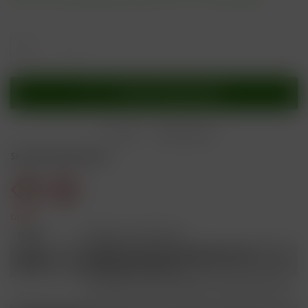
In den
Warenkorb
Merken
Bewerten
Sicherheitshinweise
Gefahr
H301
Giftig bei Verschlucken.
Schädlich für Wasserorganismen, mit
H412
langfristiger Wirkung.
Ist ärztlicher Rat erforderlich, Verpackung oder
P101
Kennzeichnungsetikett bereithalten.