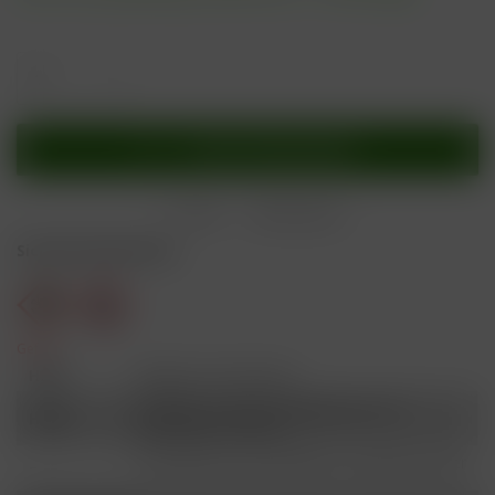
In den
Warenkorb
Merken
Bewerten
Sicherheitshinweise
Gefahr
H301
Giftig bei Verschlucken.
Schädlich für Wasserorganismen, mit
H412
langfristiger Wirkung.
Ist ärztlicher Rat erforderlich, Verpackung oder
P101
Kennzeichnungsetikett bereithalten.