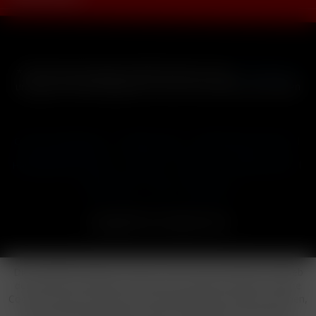
* Alle Preise inkl. gesetzl. Mehrwertsteuer zzgl.
Versandkosten
und ggf. Nachnahmegebühren, wenn nicht anders beschrieben
Cookie-Einstellungen
Händler-Login
Reklamationsformular
Häufig gestellte Fragen
Kontakt
Versand
Widerrufsrecht
Datenschutz
AGB
Impressum
Copyright © by 24vapestore.de
Diese Website benutzt Cookies, die für den technischen Betrieb
der Website erforderlich sind und stets gesetzt werden. Andere
Cookies, die den Komfort bei Benutzung dieser Website erhöhen,
der Direktwerbung dienen oder die Interaktion mit anderen