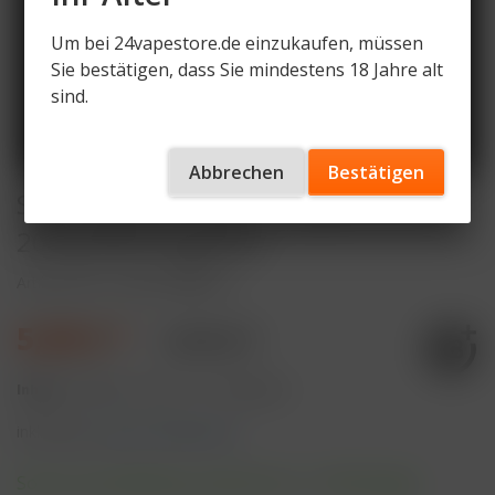
Um bei 24vapestore.de einzukaufen, müssen
Sie bestätigen, dass Sie mindestens 18 Jahre alt
sind.
Abbrechen
Bestätigen
SKE Crystal Pro 800 - Crystal Storm -
20mg Nikotingehalt
Artikelnummer
SKE-CP800-CS
5,99 € *
9,90 € *
Inhalt:
4 Milliliter (149,75 € * / 100 Milliliter)
inkl. MwSt.
zzgl. Versandkosten
Sofort versandfertig, Lieferzeit ca. 1-3 Werktage