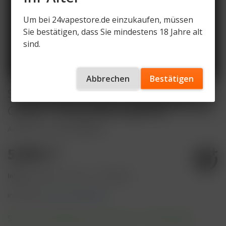
Um bei 24vapestore.de einzukaufen, müssen
Sie bestätigen, dass Sie mindestens 18 Jahre alt
sind.
Abbrechen
Bestätigen
SKE Crystal Pro 800 - Strawberry
Cream - 20mg Nikotingehalt
Artikelnummer
SKE-CP800-SC
5,99 € *
Inhalt:
4 Milliliter (149,75 € * / 100 Milliliter)
inkl. MwSt.
zzgl. Versandkosten
Sofort versandfertig, Lieferzeit ca. 1-3 Werktage