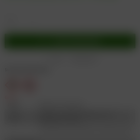
In den
Warenkorb
Merken
Bewerten
Sicherheitshinweise
Gefahr
H301
Giftig bei Verschlucken.
Schädlich für Wasserorganismen, mit
H412
langfristiger Wirkung.
Ist ärztlicher Rat erforderlich, Verpackung oder
P101
Kennzeichnungsetikett bereithalten.