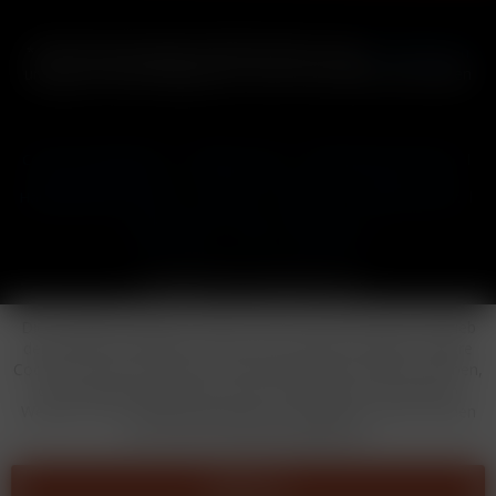
* Alle Preise inkl. gesetzl. Mehrwertsteuer zzgl.
Versandkosten
und ggf. Nachnahmegebühren, wenn nicht anders beschrieben
Cookie-Einstellungen
Händler-Login
Reklamationsformular
Häufig gestellte Fragen
Kontakt
Versand
Widerrufsrecht
Datenschutz
AGB
Impressum
Copyright © by 24vapestore.de
Diese Website benutzt Cookies, die für den technischen Betrieb
der Website erforderlich sind und stets gesetzt werden. Andere
Cookies, die den Komfort bei Benutzung dieser Website erhöhen,
der Direktwerbung dienen oder die Interaktion mit anderen
Websites und sozialen Netzwerken vereinfachen sollen, werden
nur mit Ihrer Zustimmung gesetzt.
Ablehnen