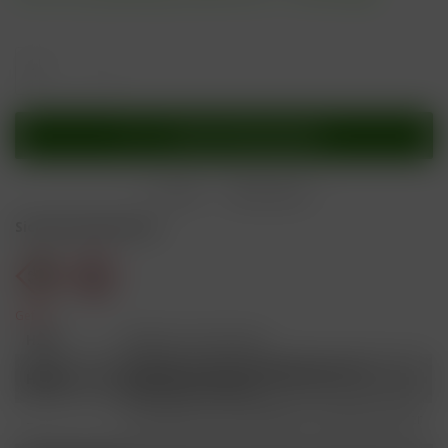
In den
Warenkorb
Merken
Bewerten
Sicherheitshinweise
Gefahr
H301
Giftig bei Verschlucken.
Schädlich für Wasserorganismen, mit
H412
langfristiger Wirkung.
Ist ärztlicher Rat erforderlich, Verpackung oder
P101
Kennzeichnungsetikett bereithalten.