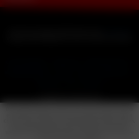
* Alle Preise inkl. gesetzl. Mehrwertsteuer zzgl.
Versandkosten
und ggf. Nachnahmegebühren, wenn nicht anders beschrieben
Cookie-Einstellungen
Händler-Login
Reklamationsformular
Häufig gestellte Fragen
Kontakt
Versand
Widerrufsrecht
Datenschutz
AGB
Impressum
Copyright © by 24vapestore.de
Diese Website benutzt Cookies, die für den technischen Betrieb
der Website erforderlich sind und stets gesetzt werden. Andere
Cookies, die den Komfort bei Benutzung dieser Website erhöhen,
der Direktwerbung dienen oder die Interaktion mit anderen
Websites und sozialen Netzwerken vereinfachen sollen, werden
nur mit Ihrer Zustimmung gesetzt.