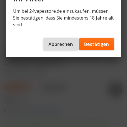
Um bei 24vapestore.de einzukaufen, müssen
Sie bestätigen, dass Sie mindestens 18 Jahre alt
sind.
Abbrechen
Bestätigen
Salt Switch Peach Ice 20mg/ml
Einweg E-Zigarette
Artikelnummer
SLS-PI
4,99 € *
7,49 € *
Inhalt:
1 Stück
inkl. MwSt.
zzgl. Versandkosten
Sofort versandfertig, Lieferzeit ca. 1-3 Werktage