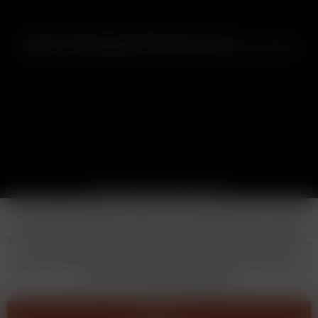
* Alle Preise inkl. gesetzl. Mehrwertsteuer zzgl.
Versandkosten
und ggf. Nachnahmegebühren, wenn nicht anders beschrieben
Cookie-Einstellungen
Händler-Login
Reklamationsformular
Häufig gestellte Fragen
Kontakt
Versand
Widerrufsrecht
Datenschutz
AGB
Impressum
Copyright © by 24vapestore.de
Diese Website benutzt Cookies, die für den technischen Betrieb
der Website erforderlich sind und stets gesetzt werden. Andere
Cookies, die den Komfort bei Benutzung dieser Website erhöhen,
der Direktwerbung dienen oder die Interaktion mit anderen
Websites und sozialen Netzwerken vereinfachen sollen, werden
nur mit Ihrer Zustimmung gesetzt.
Ablehnen