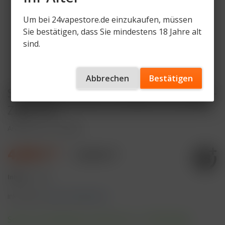
Um bei 24vapestore.de einzukaufen, müssen
Sie bestätigen, dass Sie mindestens 18 Jahre alt
sind.
Abbrechen
Bestätigen
Salt Switch Melon 20mg/ml Einweg E-
Zigarette
Artikelnummer
SLS-MI
4,99 € *
7,49 € *
Inhalt:
1 Stück
inkl. MwSt.
zzgl. Versandkosten
Sofort versandfertig, Lieferzeit ca. 1-3 Werktage