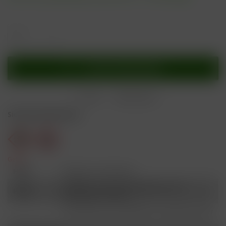
In den
Warenkorb
Merken
Bewerten
Sicherheitshinweise
Gefahr
H301
Giftig bei Verschlucken.
Schädlich für Wasserorganismen, mit
H412
langfristiger Wirkung.
Ist ärztlicher Rat erforderlich, Verpackung oder
P101
Kennzeichnungsetikett bereithalten.