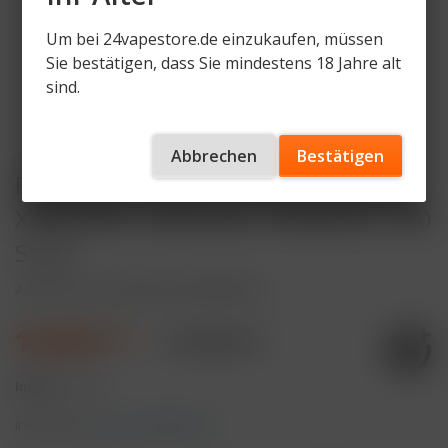
Um bei 24vapestore.de einzukaufen, müssen
Sie bestätigen, dass Sie mindestens 18 Jahre alt
sind.
Abbrechen
Bestätigen
Purize Glas-Edition Aktivkohlefilter
XTRA Slim - Size 6mm - Rainbow - 100
Stück
Artikelnummer
PRZ-AVF-GS-RB-6mm
16,90 € *
17,90 € *
Inhalt:
1 Stück
inkl. MwSt.
zzgl. Versandkosten