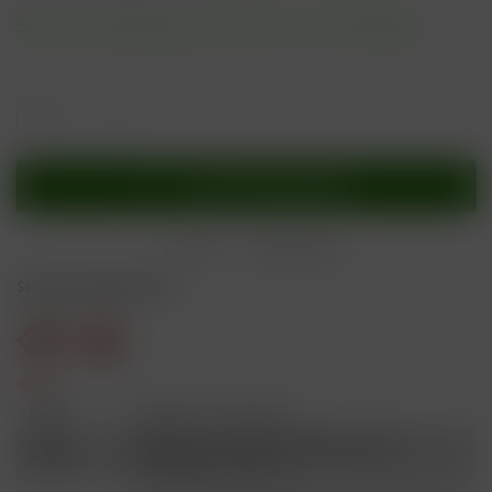
Sofort versandfertig, Lieferzeit ca. 1-3 Werktage
In den
Warenkorb
Merken
Bewerten
Sicherheitshinweise
Gefahr
H301
Giftig bei Verschlucken.
Schädlich für Wasserorganismen, mit
H412
langfristiger Wirkung.