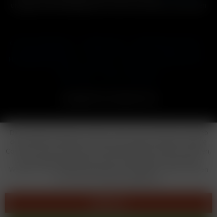
und ggf. Nachnahmegebühren, wenn nicht anders beschrieben
Cookie-Einstellungen
Händler-Login
Reklamationsformular
Häufig gestellte Fragen
Kontakt
Versand
Widerrufsrecht
Datenschutz
AGB
Impressum
Copyright © by 24vapestore.de
Diese Website benutzt Cookies, die für den technischen Betrieb
der Website erforderlich sind und stets gesetzt werden. Andere
Cookies, die den Komfort bei Benutzung dieser Website erhöhen,
der Direktwerbung dienen oder die Interaktion mit anderen
Websites und sozialen Netzwerken vereinfachen sollen, werden
nur mit Ihrer Zustimmung gesetzt.
Ablehnen