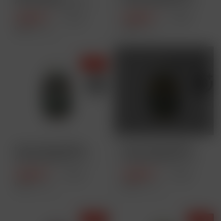
Aktivkohlefilter XTRA
Aktivkohlefilter XTRA
Slim - Size...
Slim...
16,90 € *
16,90 € *
17,90 € *
17,90 € *
Inhalt
1 Stück
Inhalt
1 Stück
AUSVERKAUFT
- 6 %
Purize Glas-Edition
Purize Glas-Edition
Aktivkohlefilter XTRA
Aktivkohlefilter XTRA
Slim...
Slim...
16,90 € *
16,90 € *
17,90 € *
17,90 € *
Inhalt
1 Stück
Inhalt
1 Stück
- 6 %
- 6 %