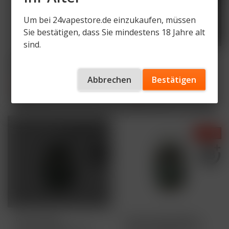
Um bei 24vapestore.de einzukaufen, müssen
Sie bestätigen, dass Sie mindestens 18 Jahre alt
sind.
Purize Glas-Edition
Purize Glas-Edition
Aktivkohlefilter XTRA
Aktivkohlefilter XTRA
Slim...
Slim...
Abbrechen
Bestätigen
16,90 € *
16,90 € *
17,90 € *
17,90 € *
Inhalt
1 Stück
Inhalt
1 Stück
AUSVERKAUFT
- 6 %
Purize Glas
Purize Glas-Edition