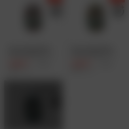
Purize Glas-Edition
Purize Glas-Edition
Aktivkohlefilter XTRA
Aktivkohlefilter XTRA
Slim...
Slim...
16,90 € *
16,90 € *
17,90 € *
17,90 € *
Inhalt
1 Stück
Inhalt
1 Stück
AUSVERKAUFT