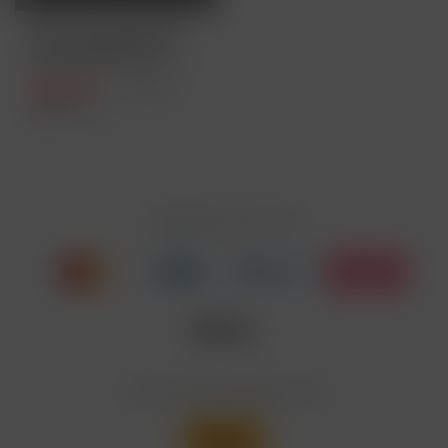
Purize Glas-Edition
Aktivkohlefilter XTRA
Slim...
16,90 € *
17,90 € *
Inhalt
1 Stück
Zahlen Sie mit
Wir versenden mit