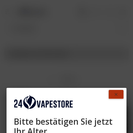
Produkte von Purize Glas
Filtern
AUSVERKAUFT
- 6 %
Bitte bestätigen Sie jetzt
Ihr Alter