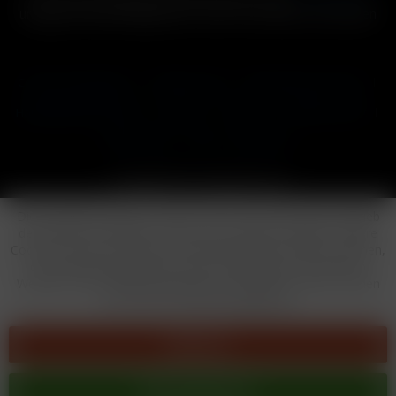
und ggf. Nachnahmegebühren, wenn nicht anders beschrieben
Cookie-Einstellungen
Händler-Login
Reklamationsformular
Häufig gestellte Fragen
Kontakt
Versand
Widerrufsrecht
Datenschutz
AGB
Impressum
Copyright © by 24vapestore.de
Diese Website benutzt Cookies, die für den technischen Betrieb
der Website erforderlich sind und stets gesetzt werden. Andere
Cookies, die den Komfort bei Benutzung dieser Website erhöhen,
der Direktwerbung dienen oder die Interaktion mit anderen
Websites und sozialen Netzwerken vereinfachen sollen, werden
nur mit Ihrer Zustimmung gesetzt.
Ablehnen
Alle akzeptieren