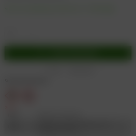
Sofort versandfertig, Lieferzeit ca. 1-3 Werktage
In den
Warenkorb
Merken
Bewerten
Sicherheitshinweise
Gefahr
H301
Giftig bei Verschlucken.
Schädlich für Wasserorganismen, mit
H412
langfristiger Wirkung.