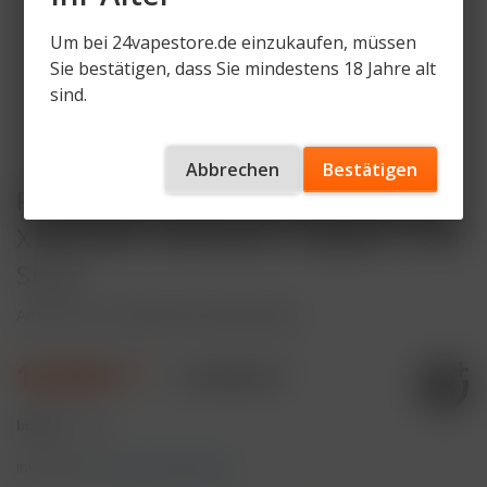
Um bei 24vapestore.de einzukaufen, müssen
Sie bestätigen, dass Sie mindestens 18 Jahre alt
sind.
Abbrechen
Bestätigen
Purize Glas-Edition Aktivkohlefilter
XTRA Slim - Size 6mm - Organic - 100
Stück
Artikelnummer
PRZ-AVF-GS-ORG-6mm
16,90 € *
17,90 € *
Inhalt:
1 Stück
inkl. MwSt.
zzgl. Versandkosten