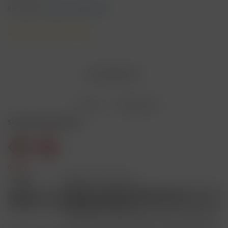
inkl. MwSt.
zzgl. Versandkosten
Lieferzeit 3 Werktage
AUSVERKAUFT
Merken
Bewerten
Sicherheitshinweise
Gefahr
H301
Giftig bei Verschlucken.
Schädlich für Wasserorganismen, mit
H412
langfristiger Wirkung.
Ist ärztlicher Rat erforderlich, Verpackung oder
P101