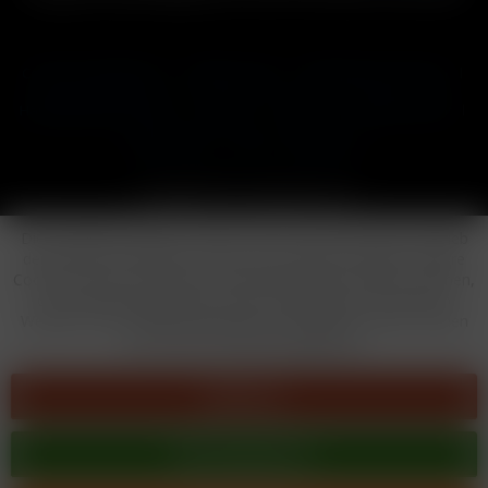
Cookie-Einstellungen
Händler-Login
Reklamationsformular
Häufig gestellte Fragen
Kontakt
Versand
Widerrufsrecht
Datenschutz
AGB
Impressum
Copyright © by 24vapestore.de
Diese Website benutzt Cookies, die für den technischen Betrieb
der Website erforderlich sind und stets gesetzt werden. Andere
Cookies, die den Komfort bei Benutzung dieser Website erhöhen,
der Direktwerbung dienen oder die Interaktion mit anderen
Websites und sozialen Netzwerken vereinfachen sollen, werden
nur mit Ihrer Zustimmung gesetzt.
Ablehnen
Alle akzeptieren