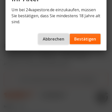
Um bei 24vapestore.de einzukaufen, müssen
Sie bestätigen, dass Sie mindestens 18 Jahre alt
sind.
Abbrechen
Bestätigen
Purize Glas Aktivkohlefilter XTRA Slim
- Size 6mm - White - 100 Stück
Artikelnummer
PRZ-AVF-GS-WHT-6mm
Dieser Artikel steht derzeit nicht zur Verfügung!
16,90 € *
17,90 € *
Inhalt:
1 Stück