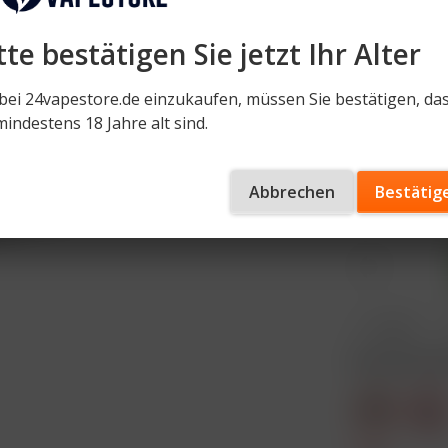
inkl. MwSt.
zzg
tte bestätigen Sie jetzt Ihr Alter
Sofort versan
ei 24vapestore.de einzukaufen, müssen Sie bestätigen, da
mindestens 18 Jahre alt sind.
Nikotingeh
Abbrechen
Bestätig
Merken
Sicherheitsh