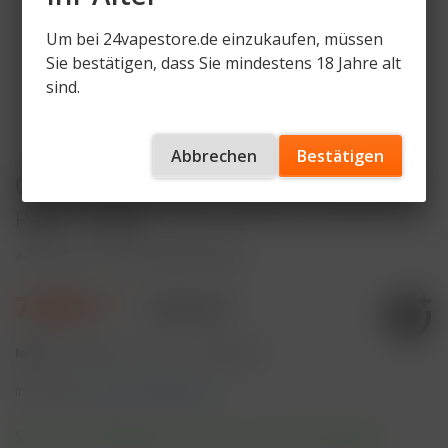
Um bei 24vapestore.de einzukaufen, müssen
Sie bestätigen, dass Sie mindestens 18 Jahre alt
sind.
Abbrechen
Bestätigen
OWLIQ Nikotinsalz Liquid - Blueberry
Razz - 10ml
Artikelnummer
OWL-LQ-BR-10mg
7,49 € *
9,99 € *
Inhalt:
10 Milliliter (74,90 € * / 100 Milliliter)
inkl. MwSt.
zzgl. Versandkosten
Sofort versandfertig, Lieferzeit ca. 1-3 Werktage