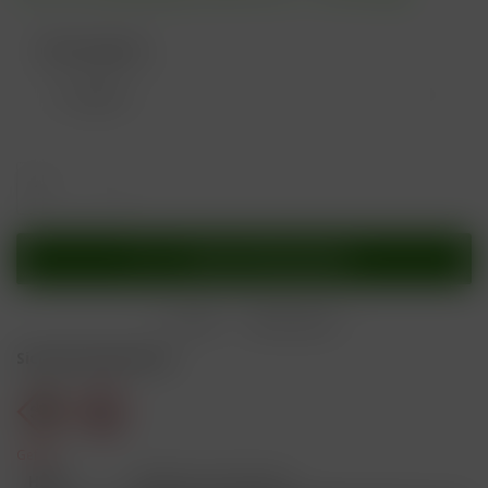
Nikotingehalt:
In den
Warenkorb
Merken
Bewerten
Sicherheitshinweise
Gefahr
H301
Giftig bei Verschlucken.