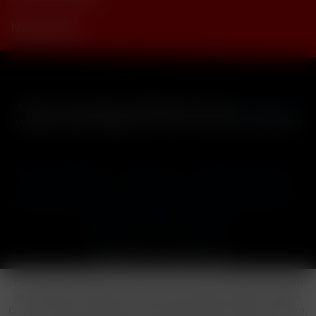
Newsletter
* Alle Preise inkl. gesetzl. Mehrwertsteuer zzgl.
Versandkosten
und ggf. Nachnahmegebühren, wenn nicht anders beschrieben
Cookie-Einstellungen
Händler-Login
Reklamationsformular
Häufig gestellte Fragen
Kontakt
Versand
Widerrufsrecht
Datenschutz
AGB
Impressum
Copyright © by 24vapestore.de
Diese Website benutzt Cookies, die für den technischen Betrieb
der Website erforderlich sind und stets gesetzt werden. Andere
Cookies, die den Komfort bei Benutzung dieser Website erhöhen,