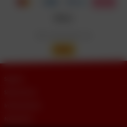
Nicotinbenzoat, 2-Isopropyl-N,2,3-
Enthält
trimethylbutyramide
Wir versenden mit
Support
Shop Service
Informationen
Newsletter