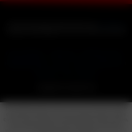
* Alle Preise inkl. gesetzl. Mehrwertsteuer zzgl.
Versandkosten
und ggf. Nachnahmegebühren, wenn nicht anders beschrieben
Cookie-Einstellungen
Händler-Login
Reklamationsformular
Häufig gestellte Fragen
Kontakt
Versand
Widerrufsrecht
Datenschutz
AGB
Impressum
Copyright © by 24vapestore.de
Diese Website benutzt Cookies, die für den technischen Betrieb
der Website erforderlich sind und stets gesetzt werden. Andere
Cookies, die den Komfort bei Benutzung dieser Website erhöhen,
der Direktwerbung dienen oder die Interaktion mit anderen
Websites und sozialen Netzwerken vereinfachen sollen, werden