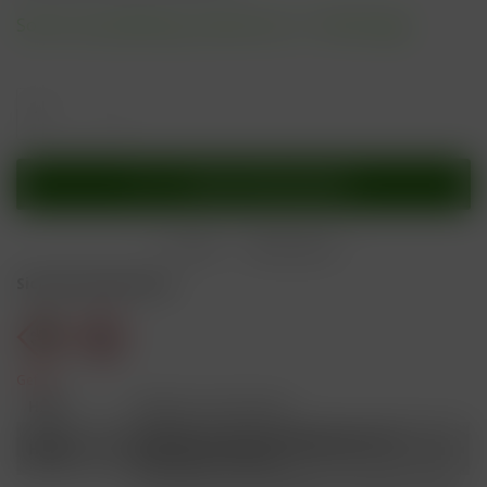
Sofort versandfertig, Lieferzeit ca. 1-3 Werktage
In den
Warenkorb
Merken
Bewerten
Sicherheitshinweise
Gefahr
H301
Giftig bei Verschlucken.
Schädlich für Wasserorganismen, mit
H412
langfristiger Wirkung.