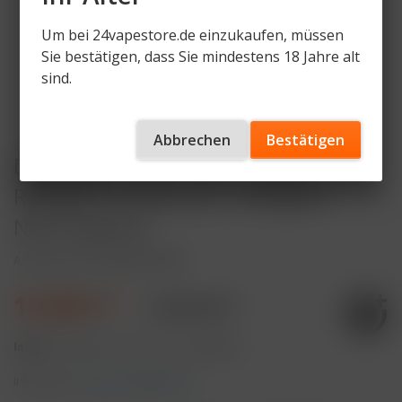
Um bei 24vapestore.de einzukaufen, müssen
Sie bestätigen, dass Sie mindestens 18 Jahre alt
sind.
Abbrechen
Bestätigen
Dojo Blast X Pod 10ml - Straw-
Raspberry Cherry Ice - 20mg/ml
Nikotingehalt
Artikelnummer
DJ-BX-P-SRCI
11,99 € *
13,99 € *
Inhalt:
10 Milliliter (119,90 € * / 100 Milliliter)
inkl. MwSt.
zzgl. Versandkosten