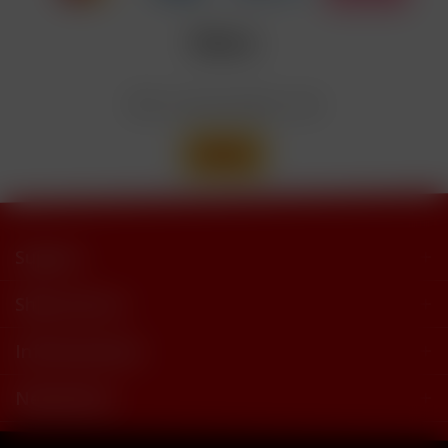
Enthält
trimethylbutyramide
Wir versenden mit
Support
Shop Service
Informationen
Newsletter