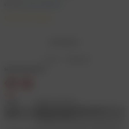
inkl. MwSt.
zzgl. Versandkosten
Lieferzeit 3 Werktage
AUSVERKAUFT
Merken
Bewerten
Sicherheitshinweise
Gefahr
H301
Giftig bei Verschlucken.
Schädlich für Wasserorganismen, mit
H412
langfristiger Wirkung.
Ist ärztlicher Rat erforderlich, Verpackung oder
P101