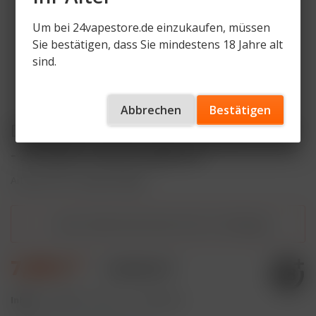
Um bei 24vapestore.de einzukaufen, müssen
Sie bestätigen, dass Sie mindestens 18 Jahre alt
sind.
Abbrechen
Bestätigen
Dojo Blast X Pod 10ml - Blueberry Ice
- 20mg/ml Nikotingehalt
Artikelnummer
DJ-BX-P-BLBI
Dieser Artikel steht derzeit nicht zur Verfügung!
7,99 € *
13,99 € *
Inhalt:
10 Milliliter (79,90 € * / 100 Milliliter)