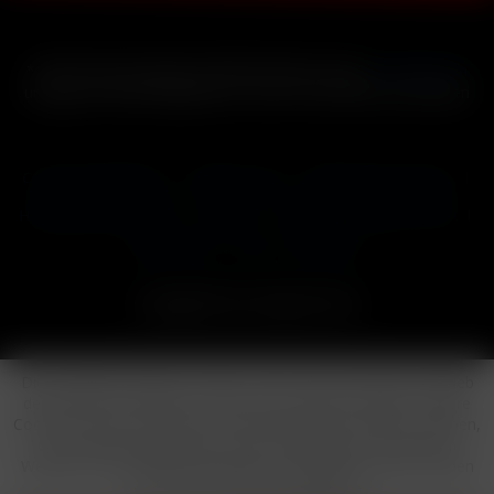
* Alle Preise inkl. gesetzl. Mehrwertsteuer zzgl.
Versandkosten
und ggf. Nachnahmegebühren, wenn nicht anders beschrieben
Cookie-Einstellungen
Händler-Login
Reklamationsformular
Häufig gestellte Fragen
Kontakt
Versand
Widerrufsrecht
Datenschutz
AGB
Impressum
Copyright © by 24vapestore.de
Diese Website benutzt Cookies, die für den technischen Betrieb
der Website erforderlich sind und stets gesetzt werden. Andere
Cookies, die den Komfort bei Benutzung dieser Website erhöhen,
der Direktwerbung dienen oder die Interaktion mit anderen
Websites und sozialen Netzwerken vereinfachen sollen, werden
nur mit Ihrer Zustimmung gesetzt.