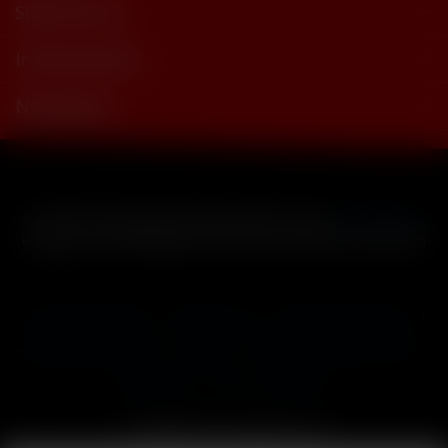
Shop Service
Informationen
Newsletter
* Alle Preise inkl. gesetzl. Mehrwertsteuer zzgl.
Versandkosten
und ggf. Nachnahmegebühren, wenn nicht anders beschrieben
Cookie-Einstellungen
Händler-Login
Reklamationsformular
Häufig gestellte Fragen
Kontakt
Versand
Widerrufsrecht
Datenschutz
AGB
Impressum
Copyright © by 24vapestore.de