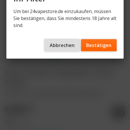
Um bei 24vapestore.de einzukaufen, müssen
Sie bestätigen, dass Sie mindestens 18 Jahre alt
sind.
Abbrechen
Bestätigen
Atomic Metall Tabakpfeife 3 Antik-
Farben
Artikelnummer
ATOM-PIPE-METALLANTIK-bronze
3,30 € *
Inhalt:
1 Stück