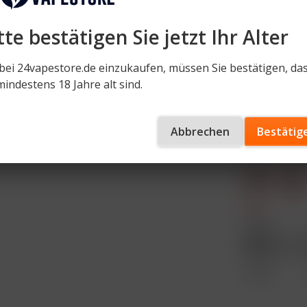
Sofort versan
tte bestätigen Sie jetzt Ihr Alter
ei 24vapestore.de einzukaufen, müssen Sie bestätigen, da
mindestens 18 Jahre alt sind.
Merken
Abbrechen
Bestätig
Sicherheitsh
Gefahr
H301
H412
P101
P102