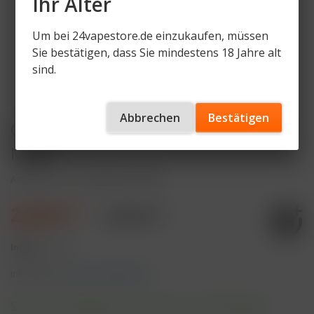
Ihr Alter
Um bei 24vapestore.de einzukaufen, müssen
Sie bestätigen, dass Sie mindestens 18 Jahre alt
sind.
Abbrechen
Bestätigen
OCB Premium Slim Rolls, schwarz, 4
Meter
Artikelnummer
OCB-ROLLS-SLIM
2,30 € *
2,40 € *
Inhalt:
1 Stück
inkl. MwSt.
zzgl. Versandkosten
Sofort versandfertig, Lieferzeit ca. 1-3 Werktage