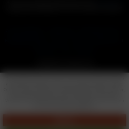
* Alle Preise inkl. gesetzl. Mehrwertsteuer zzgl.
Versandkosten
und ggf. Nachnahmegebühren, wenn nicht anders beschrieben
Cookie-Einstellungen
Händler-Login
Reklamationsformular
Häufig gestellte Fragen
Kontakt
Versand
Widerrufsrecht
Datenschutz
AGB
Impressum
Copyright © by 24vapestore.de
Diese Website benutzt Cookies, die für den technischen Betrieb
der Website erforderlich sind und stets gesetzt werden. Andere
Cookies, die den Komfort bei Benutzung dieser Website erhöhen,
der Direktwerbung dienen oder die Interaktion mit anderen
Websites und sozialen Netzwerken vereinfachen sollen, werden
nur mit Ihrer Zustimmung gesetzt.
Ablehnen