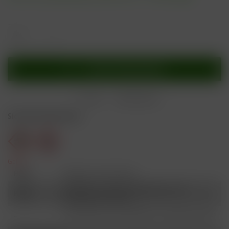
In den
Warenkorb
Merken
Bewerten
Sicherheitshinweise
Gefahr
H301
Giftig bei Verschlucken.
Schädlich für Wasserorganismen, mit
H412
langfristiger Wirkung.
Ist ärztlicher Rat erforderlich, Verpackung oder
P101
Kennzeichnungsetikett bereithalten.