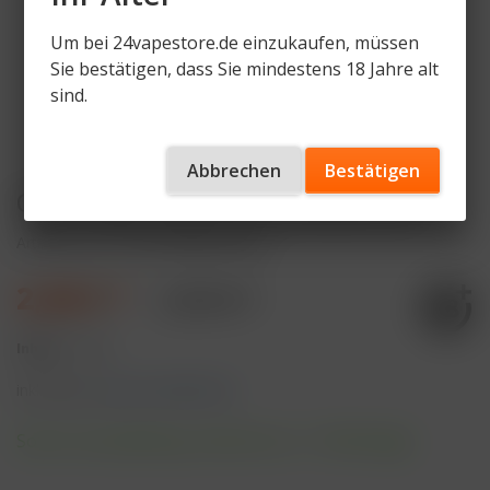
Um bei 24vapestore.de einzukaufen, müssen
Sie bestätigen, dass Sie mindestens 18 Jahre alt
sind.
Abbrechen
Bestätigen
OCB Virgin Rolls Slim unbleached
Artikelnummer
OCB-VIRGIN-ROLLS
2,40 € *
2,50 € *
Inhalt:
1 Stück
inkl. MwSt.
zzgl. Versandkosten
Sofort versandfertig, Lieferzeit ca. 1-3 Werktage