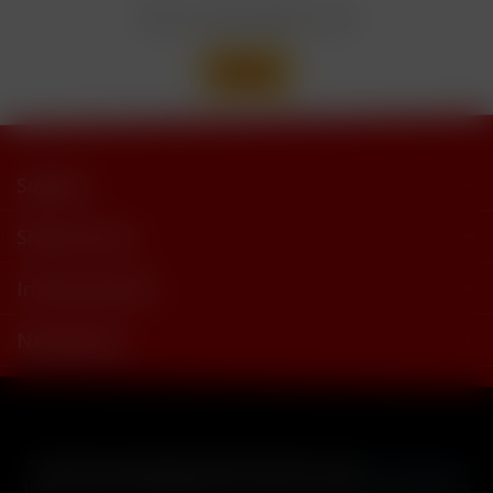
Wir versenden mit
Support
Shop Service
Informationen
Newsletter
* Alle Preise inkl. gesetzl. Mehrwertsteuer zzgl.
Versandkosten
und ggf. Nachnahmegebühren, wenn nicht anders beschrieben