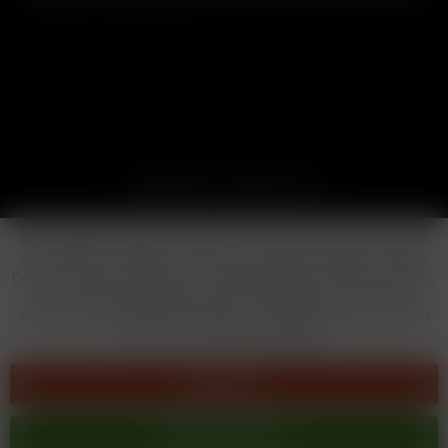
Cookie-Einstellungen
Händler-Login
Reklamationsformular
Häufig gestellte Fragen
Kontakt
Versand
Widerrufsrecht
Datenschutz
AGB
Impressum
Copyright © by 24vapestore.de
Diese Website benutzt Cookies, die für den technischen Betrieb
der Website erforderlich sind und stets gesetzt werden. Andere
Cookies, die den Komfort bei Benutzung dieser Website erhöhen,
der Direktwerbung dienen oder die Interaktion mit anderen
Websites und sozialen Netzwerken vereinfachen sollen, werden
nur mit Ihrer Zustimmung gesetzt.
Ablehnen
Alle akzeptieren