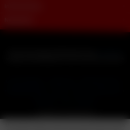
Informationen
Newsletter
* Alle Preise inkl. gesetzl. Mehrwertsteuer zzgl.
Versandkosten
und ggf. Nachnahmegebühren, wenn nicht anders beschrieben
Cookie-Einstellungen
Händler-Login
Reklamationsformular
Häufig gestellte Fragen
Kontakt
Versand
Widerrufsrecht
Datenschutz
AGB
Impressum
Copyright © by 24vapestore.de
Diese Website benutzt Cookies, die für den technischen Betrieb