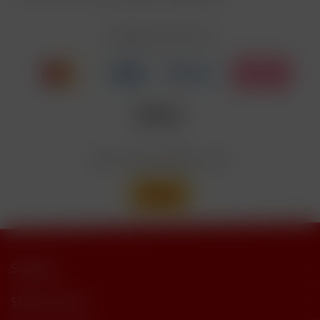
EUH208
Cyclohexanepropionate. Kann allergische
Reaktionenhervor-rufen.
Zahlen Sie mit
Nicotinbenzoat, 2-Isopropyl-N,2,3-
Enthält
trimethylbutyramide
Wir versenden mit
Support
Shop Service