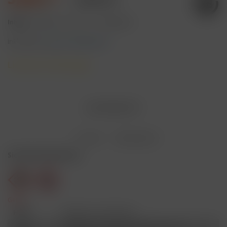
Inhalt:
4 Milliliter (147,50 € * / 100 Milliliter)
inkl. MwSt.
zzgl. Versandkosten
Lieferzeit 3 Werktage
AUSVERKAUFT
Merken
Bewerten
Sicherheitshinweise
Gefahr
H301
Giftig bei Verschlucken.