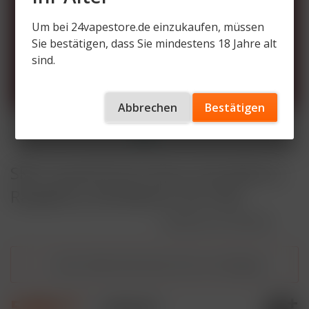
Um bei 24vapestore.de einzukaufen, müssen
Sie bestätigen, dass Sie mindestens 18 Jahre alt
sind.
Abbrechen
Bestätigen
SKE Crystal PLUS Cherry Strawberry
Raspberry 2% Nikotin 2er Pack
Artikelnummer
SCP-CSR
Dieser Artikel steht derzeit nicht zur Verfügung!
5,90 € *
9,90 € *